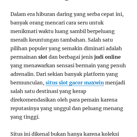
Dalam era hiburan daring yang serba cepat ini,
banyak orang mencari cara seru untuk
menikmati waktu luang sambil berpeluang
meraih keuntungan tambahan. Salah satu
pilihan populer yang semakin diminati adalah
permainan
slot
dan berbagai jenis
judi online
yang menawarkan sensasi bermain yang penuh
adrenalin. Dari sekian banyak platform yang
bermunculan,
situs slot gacor maxwin
menjadi
salah satu destinasi yang kerap
direkomendasikan oleh para pemain karena
reputasinya yang unggul dan peluang menang
yang tinggi.
Situs ini dikenal bukan hanya karena koleksi