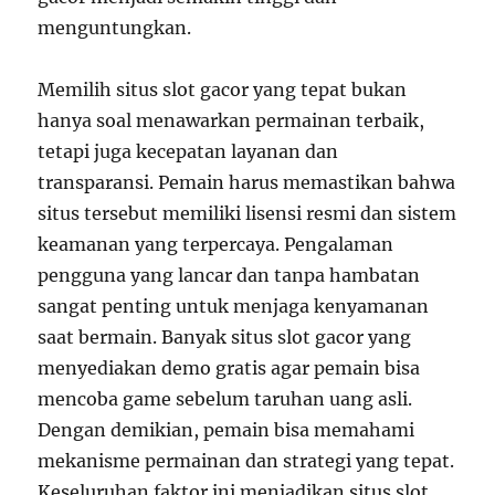
menguntungkan.
Memilih situs slot gacor yang tepat bukan
hanya soal menawarkan permainan terbaik,
tetapi juga kecepatan layanan dan
transparansi. Pemain harus memastikan bahwa
situs tersebut memiliki lisensi resmi dan sistem
keamanan yang terpercaya. Pengalaman
pengguna yang lancar dan tanpa hambatan
sangat penting untuk menjaga kenyamanan
saat bermain. Banyak situs slot gacor yang
menyediakan demo gratis agar pemain bisa
mencoba game sebelum taruhan uang asli.
Dengan demikian, pemain bisa memahami
mekanisme permainan dan strategi yang tepat.
Keseluruhan faktor ini menjadikan situs slot