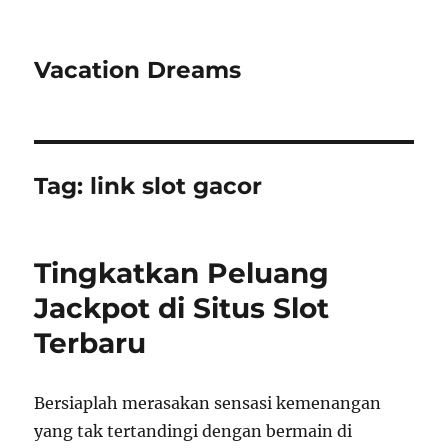
Vacation Dreams
Tag:
link slot gacor
Tingkatkan Peluang
Jackpot di Situs Slot
Terbaru
Bersiaplah merasakan sensasi kemenangan
yang tak tertandingi dengan bermain di