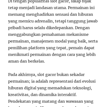
Di tengah popularitas slot gacor, sikap bijak
tetap menjadi landasan utama. Permainan ini
memang menghadirkan sensasi dan hiburan
yang memicu adrenalin, tetapi tanggung jawab
pribadi harus selalu dikedepankan. Dengan
menggabungkan pemahaman mekanisme
permainan, manajemen modal yang baik, serta
pemilihan platform yang tepat, pemain dapat
menikmati permainan dengan cara yang lebih
aman dan berkelas.
Pada akhirnya, slot gacor bukan sekadar
permainan; ia adalah representasi dari evolusi
hiburan digital yang memadukan teknologi,
kreativitas, dan dinamika interaktif.
Pendekatan yang matang dan wawasan yang