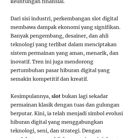
keuntungan finansial.
Dari sisi industri, perkembangan slot digital
membawa dampak ekonomi yang signifikan.
Banyak pengembang, desainer, dan ahli
teknologi yang terlibat dalam menciptakan
sistem permainan yang aman, menarik, dan
inovatif. Tren ini juga mendorong
pertumbuhan pasar hiburan digital yang
semakin kompetitif dan kreatif.
Kesimpulannya,
slot
bukan lagi sekadar
permainan klasik dengan tuas dan gulungan
berputar. Kini, ia telah menjadi simbol evolusi
hiburan digital yang menggabungkan
teknologi, seni, dan strategi. Dengan