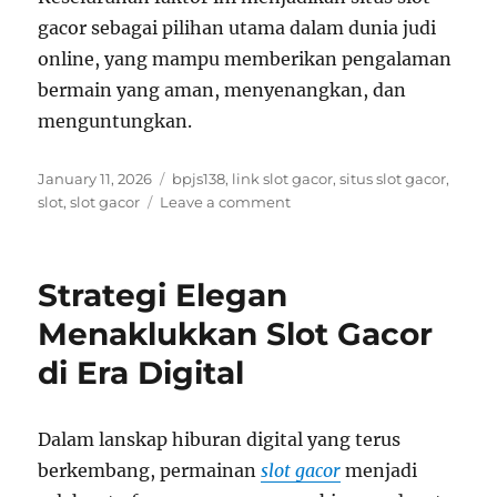
gacor sebagai pilihan utama dalam dunia judi
online, yang mampu memberikan pengalaman
bermain yang aman, menyenangkan, dan
menguntungkan.
Posted
Tags
January 11, 2026
bpjs138
,
link slot gacor
,
situs slot gacor
,
on
on
slot
,
slot gacor
Leave a comment
Rahasia
Mesin
Slot
Strategi Elegan
Gacor
yang
Menaklukkan Slot Gacor
Paling
di Era Digital
Menguntungkan
Dalam lanskap hiburan digital yang terus
berkembang, permainan
slot gacor
menjadi