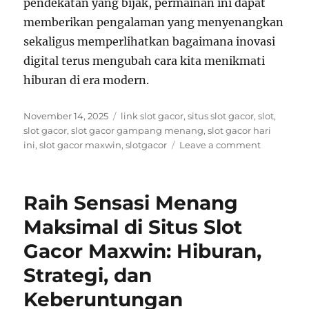
pendekatan yang bijak, permainan ini dapat
memberikan pengalaman yang menyenangkan
sekaligus memperlihatkan bagaimana inovasi
digital terus mengubah cara kita menikmati
hiburan di era modern.
Posted
Tags
November 14, 2025
link slot gacor
,
situs slot gacor
,
slot
,
on
slot gacor
,
slot gacor gampang menang
,
slot gacor hari
on
ini
,
slot gacor maxwin
,
slotgacor
Leave a comment
Fenomen
Slot
Digital:
Raih Sensasi Menang
Antara
Hiburan,
Maksimal di Situs Slot
Strategi,
Gacor Maxwin: Hiburan,
dan
Inovasi
Strategi, dan
Teknologi
Keberuntungan