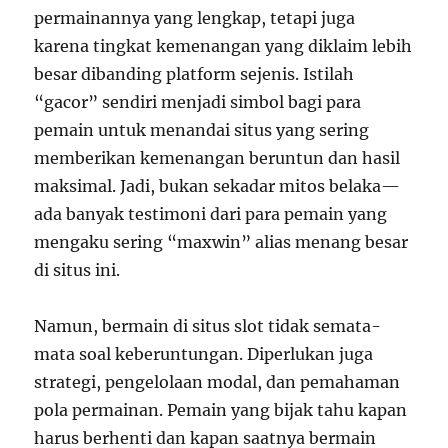
permainannya yang lengkap, tetapi juga
karena tingkat kemenangan yang diklaim lebih
besar dibanding platform sejenis. Istilah
“gacor” sendiri menjadi simbol bagi para
pemain untuk menandai situs yang sering
memberikan kemenangan beruntun dan hasil
maksimal. Jadi, bukan sekadar mitos belaka—
ada banyak testimoni dari para pemain yang
mengaku sering “maxwin” alias menang besar
di situs ini.
Namun, bermain di situs slot tidak semata-
mata soal keberuntungan. Diperlukan juga
strategi, pengelolaan modal, dan pemahaman
pola permainan. Pemain yang bijak tahu kapan
harus berhenti dan kapan saatnya bermain