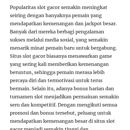
Popularitas slot gacor semakin meningkat
seiring dengan banyaknya pemain yang
mendapatkan kemenangan dan jackpot besar.
Banyak dari mereka berbagi pengalaman
sukses melalui media sosial, yang semakin
menarik minat pemain baru untuk bergabung.
Situs slot gacor biasanya menawarkan game
yang sering kali memberikan kemenangan
beruntun, sehingga pemain merasa lebih
percaya diri dan termotivasi untuk terus
bermain. Selain itu, adanya bonus harian dan
turnamen slot menjadikan permainan semakin
seru dan kompetitif. Dengan mengikuti semua
promosi dan bonus tersebut, peluang untuk
mendapatkan kemenangan besar di situs slot
gacor menjadi semakin tinggi dan