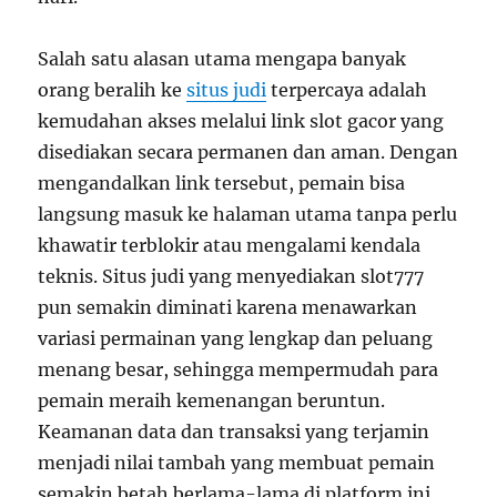
Salah satu alasan utama mengapa banyak
orang beralih ke
situs judi
terpercaya adalah
kemudahan akses melalui link slot gacor yang
disediakan secara permanen dan aman. Dengan
mengandalkan link tersebut, pemain bisa
langsung masuk ke halaman utama tanpa perlu
khawatir terblokir atau mengalami kendala
teknis. Situs judi yang menyediakan slot777
pun semakin diminati karena menawarkan
variasi permainan yang lengkap dan peluang
menang besar, sehingga mempermudah para
pemain meraih kemenangan beruntun.
Keamanan data dan transaksi yang terjamin
menjadi nilai tambah yang membuat pemain
semakin betah berlama-lama di platform ini.