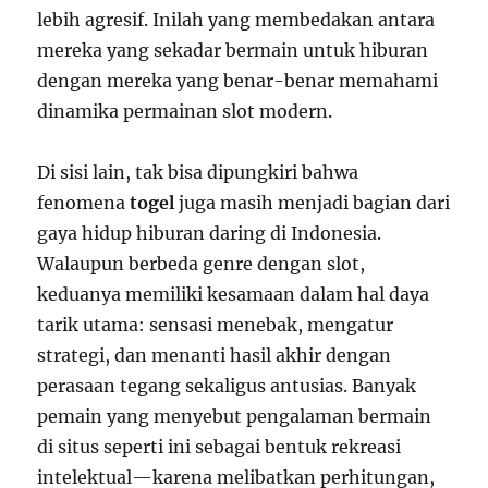
lebih agresif. Inilah yang membedakan antara
mereka yang sekadar bermain untuk hiburan
dengan mereka yang benar-benar memahami
dinamika permainan slot modern.
Di sisi lain, tak bisa dipungkiri bahwa
fenomena
togel
juga masih menjadi bagian dari
gaya hidup hiburan daring di Indonesia.
Walaupun berbeda genre dengan slot,
keduanya memiliki kesamaan dalam hal daya
tarik utama: sensasi menebak, mengatur
strategi, dan menanti hasil akhir dengan
perasaan tegang sekaligus antusias. Banyak
pemain yang menyebut pengalaman bermain
di situs seperti ini sebagai bentuk rekreasi
intelektual—karena melibatkan perhitungan,