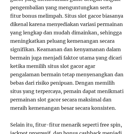
pengembalian yang menguntungkan serta
fitur bonus melimpah. Situs slot gacor biasanya
dikenal karena menyediakan variasi permainan
yang lengkap dan mudah dimainkan, sehingga
meningkatkan peluang kemenangan secara
signifikan. Keamanan dan kenyamanan dalam
bermain juga menjadi faktor utama yang dicari
ketika memilih situs slot gacor agar
pengalaman bermain tetap menyenangkan dan
bebas dari risiko penipuan. Dengan memilih
situs yang terpercaya, pemain dapat menikmati
permainan slot gacor secara maksimal dan
meraih kemenangan besar secara konsisten.
Selain itu, fitur-fitur menarik seperti free spin,
jackpot progresif, dan bonus cashback menjadi