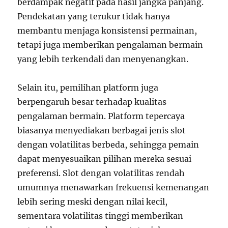
berdampak negatif pada hasil jangka panjang.
Pendekatan yang terukur tidak hanya
membantu menjaga konsistensi permainan,
tetapi juga memberikan pengalaman bermain
yang lebih terkendali dan menyenangkan.
Selain itu, pemilihan platform juga
berpengaruh besar terhadap kualitas
pengalaman bermain. Platform tepercaya
biasanya menyediakan berbagai jenis slot
dengan volatilitas berbeda, sehingga pemain
dapat menyesuaikan pilihan mereka sesuai
preferensi. Slot dengan volatilitas rendah
umumnya menawarkan frekuensi kemenangan
lebih sering meski dengan nilai kecil,
sementara volatilitas tinggi memberikan