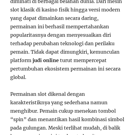
diminati di berbagai belahan dunia. Dari mesin
slot klasik di kasino fisik hingga versi modern
yang dapat dimainkan secara daring,
permainan ini berhasil mempertahankan
popularitasnya dengan menyesuaikan diri
terhadap perubahan teknologi dan perilaku
pemain. Tidak dapat dimungkiri, kemunculan
platform
judi online
turut mempercepat
pertumbuhan ekosistem permainan ini secara
global.
Permainan slot dikenal dengan
karakteristiknya yang sederhana namun
menghibur. Pemain cukup menekan tombol
“spin” dan menantikan hasil kombinasi simbol
pada gulungan. Meski terlihat mudah, di balik