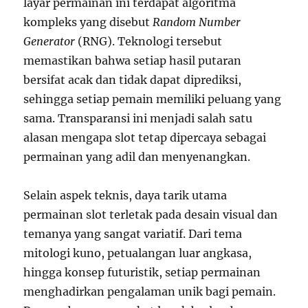
layar permainan ini terdapat algoritma
kompleks yang disebut
Random Number
Generator
(RNG). Teknologi tersebut
memastikan bahwa setiap hasil putaran
bersifat acak dan tidak dapat diprediksi,
sehingga setiap pemain memiliki peluang yang
sama. Transparansi ini menjadi salah satu
alasan mengapa slot tetap dipercaya sebagai
permainan yang adil dan menyenangkan.
Selain aspek teknis, daya tarik utama
permainan slot terletak pada desain visual dan
temanya yang sangat variatif. Dari tema
mitologi kuno, petualangan luar angkasa,
hingga konsep futuristik, setiap permainan
menghadirkan pengalaman unik bagi pemain.