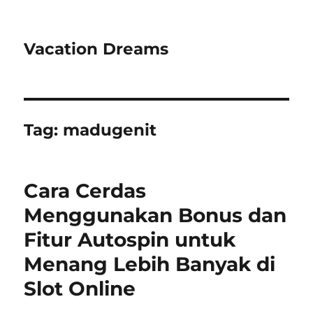
Vacation Dreams
Tag:
madugenit
Cara Cerdas
Menggunakan Bonus dan
Fitur Autospin untuk
Menang Lebih Banyak di
Slot Online