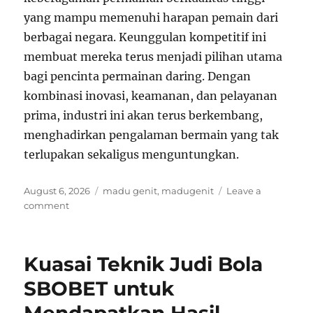
yang mampu memenuhi harapan pemain dari
berbagai negara. Keunggulan kompetitif ini
membuat mereka terus menjadi pilihan utama
bagi pencinta permainan daring. Dengan
kombinasi inovasi, keamanan, dan pelayanan
prima, industri ini akan terus berkembang,
menghadirkan pengalaman bermain yang tak
terlupakan sekaligus menguntungkan.
Posted
Tags
August 6, 2026
madu genit
,
madugenit
Leave a
on
on
comment
Cara
Cerdas
Menggunakan
Kuasai Teknik Judi Bola
Bonus
dan
SBOBET untuk
Fitur
Autospin