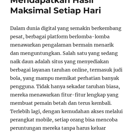
Mendapatkan Hasil
untuk
Maksimal Setiap Hari
Menang
Lebih
Banyak
Dalam dunia digital yang semakin berkembang
di
Slot
pesat, berbagai platform berlomba-lomba
Online
menawarkan pengalaman bermain menarik
dan menguntungkan. Salah satu yang sedang
naik daun adalah situs yang menyediakan
berbagai layanan taruhan online, termasuk judi
bola, yang mampu memikat perhatian banyak
pengguna. Tidak hanya sekadar taruhan biasa,
mereka menawarkan fitur-fitur lengkap yang
membuat pemain betah dan terus kembali.
Terlebih lagi, dengan kemudahan akses melalui
perangkat mobile, setiap orang bisa mencoba
peruntungan mereka tanpa harus keluar