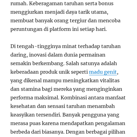
rumah. Keberagaman taruhan serta bonus
menggiurkan menjadi daya tarik utama,
membuat banyak orang tergiur dan mencoba
peruntungan di platform ini setiap hari.
Di tengah-tingginya minat terhadap taruhan
daring, inovasi dalam dunia permainan
semakin berkembang. Salah satunya adalah
keberadaan produk unik seperti
madu genit
,
yang dikenal mampu meningkatkan vitalitas
dan stamina bagi mereka yang menginginkan
performa maksimal. Kombinasi antara manfaat
kesehatan dan sensasi taruhan menambah
keasyikan tersendiri. Banyak pengguna yang
merasa puas karena mendapatkan pengalaman
berbeda dari biasanya. Dengan berbagai pilihan