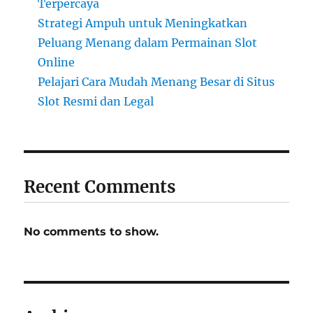
Terpercaya
Strategi Ampuh untuk Meningkatkan
Peluang Menang dalam Permainan Slot
Online
Pelajari Cara Mudah Menang Besar di Situs
Slot Resmi dan Legal
Recent Comments
No comments to show.