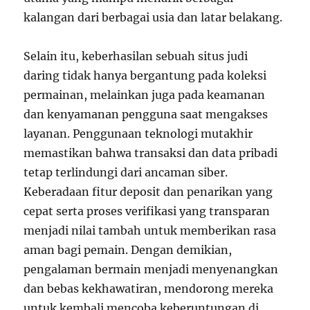
kalangan dari berbagai usia dan latar belakang.
Selain itu, keberhasilan sebuah situs judi
daring tidak hanya bergantung pada koleksi
permainan, melainkan juga pada keamanan
dan kenyamanan pengguna saat mengakses
layanan. Penggunaan teknologi mutakhir
memastikan bahwa transaksi dan data pribadi
tetap terlindungi dari ancaman siber.
Keberadaan fitur deposit dan penarikan yang
cepat serta proses verifikasi yang transparan
menjadi nilai tambah untuk memberikan rasa
aman bagi pemain. Dengan demikian,
pengalaman bermain menjadi menyenangkan
dan bebas kekhawatiran, mendorong mereka
untuk kembali mencoba keberuntungan di