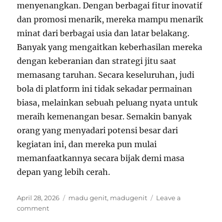
menyenangkan. Dengan berbagai fitur inovatif
dan promosi menarik, mereka mampu menarik
minat dari berbagai usia dan latar belakang.
Banyak yang mengaitkan keberhasilan mereka
dengan keberanian dan strategi jitu saat
memasang taruhan. Secara keseluruhan, judi
bola di platform ini tidak sekadar permainan
biasa, melainkan sebuah peluang nyata untuk
meraih kemenangan besar. Semakin banyak
orang yang menyadari potensi besar dari
kegiatan ini, dan mereka pun mulai
memanfaatkannya secara bijak demi masa
depan yang lebih cerah.
Posted
Tags
April 28, 2026
madu genit
,
madugenit
Leave a
on
on
comment
Kuasai