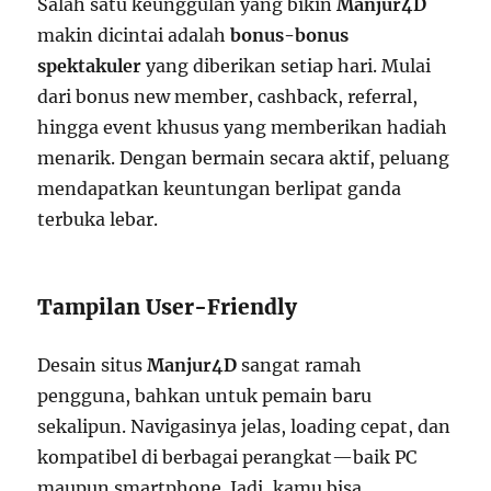
Salah satu keunggulan yang bikin
Manjur4D
makin dicintai adalah
bonus-bonus
spektakuler
yang diberikan setiap hari. Mulai
dari bonus new member, cashback, referral,
hingga event khusus yang memberikan hadiah
menarik. Dengan bermain secara aktif, peluang
mendapatkan keuntungan berlipat ganda
terbuka lebar.
Tampilan User-Friendly
Desain situs
Manjur4D
sangat ramah
pengguna, bahkan untuk pemain baru
sekalipun. Navigasinya jelas, loading cepat, dan
kompatibel di berbagai perangkat—baik PC
maupun smartphone. Jadi, kamu bisa