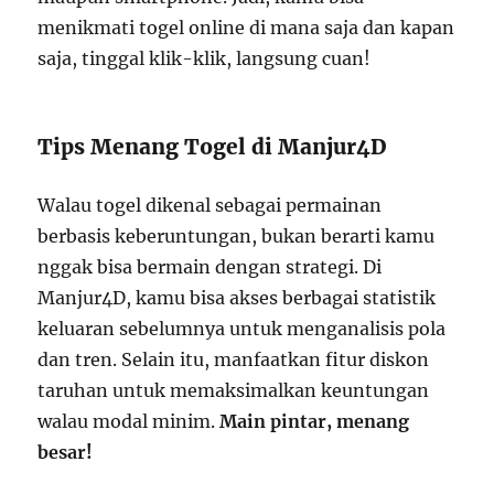
menikmati togel online di mana saja dan kapan
saja, tinggal klik-klik, langsung cuan!
Tips Menang Togel di Manjur4D
Walau togel dikenal sebagai permainan
berbasis keberuntungan, bukan berarti kamu
nggak bisa bermain dengan strategi. Di
Manjur4D, kamu bisa akses berbagai statistik
keluaran sebelumnya untuk menganalisis pola
dan tren. Selain itu, manfaatkan fitur diskon
taruhan untuk memaksimalkan keuntungan
walau modal minim.
Main pintar, menang
besar!