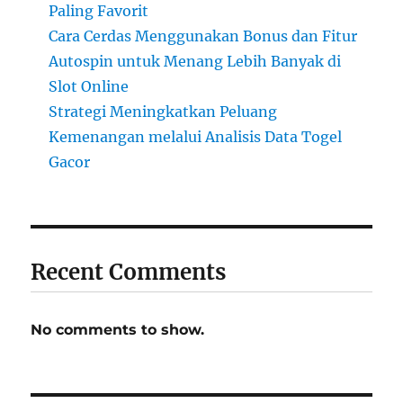
Paling Favorit
Cara Cerdas Menggunakan Bonus dan Fitur
Autospin untuk Menang Lebih Banyak di
Slot Online
Strategi Meningkatkan Peluang
Kemenangan melalui Analisis Data Togel
Gacor
Recent Comments
No comments to show.