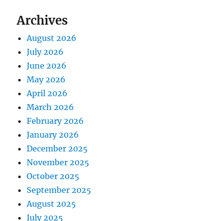
Archives
August 2026
July 2026
June 2026
May 2026
April 2026
March 2026
February 2026
January 2026
December 2025
November 2025
October 2025
September 2025
August 2025
July 2025