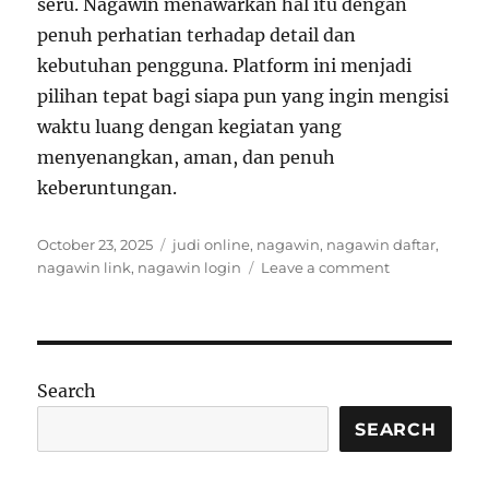
seru. Nagawin menawarkan hal itu dengan
penuh perhatian terhadap detail dan
kebutuhan pengguna. Platform ini menjadi
pilihan tepat bagi siapa pun yang ingin mengisi
waktu luang dengan kegiatan yang
menyenangkan, aman, dan penuh
keberuntungan.
Posted
Tags
October 23, 2025
judi online
,
nagawin
,
nagawin daftar
,
on
on
nagawin link
,
nagawin login
Leave a comment
Menemukan
Keseruan
di
Tengah
Waktu
Search
Luang
SEARCH