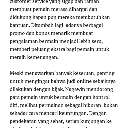
customer service yang sigap dan ramah
membuat pemain merasa dihargai dan
didukung kapan pun mereka membutuhkan
bantuan. Ditambah lagi, adanya berbagai
promo dan bonus menarik membuat
pengalaman bermain menjadi lebih seru,
memberi peluang ekstra bagi pemain untuk
meraih kemenangan.
Meski menawarkan banyak keseruan, penting
untuk mengingat bahwa
judi online
sebaiknya
dilakukan dengan bijak. Nagawin mendorong
para pemain untuk bermain dengan kontrol
diri, melihat permainan sebagai hiburan, bukan
sekadar cara mencari keuntungan. Dengan
pendekatan yang sehat, setiap kunjungan ke