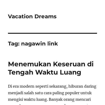
Vacation Dreams
Tag:
nagawin link
Menemukan Keseruan di
Tengah Waktu Luang
Di era modern seperti sekarang, hiburan daring
menjadi salah satu cara paling populer untuk
mengisi waktu luang. Banyak orang mencari