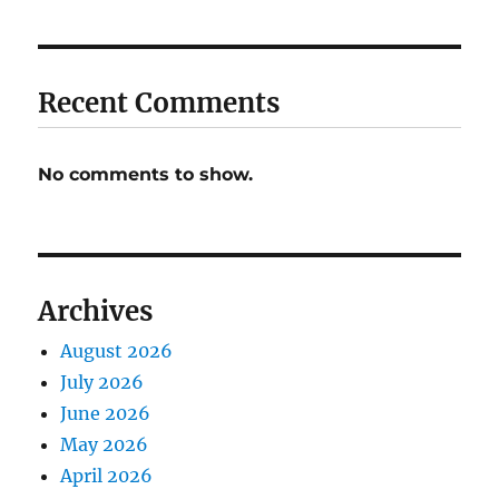
Recent Comments
No comments to show.
Archives
August 2026
July 2026
June 2026
May 2026
April 2026