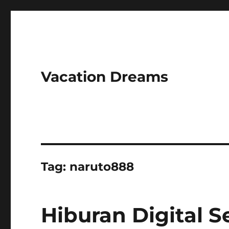
Vacation Dreams
Tag:
naruto888
Hiburan Digital S