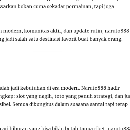
awarkan bukan cuma sekadar permainan, tapi juga
 modern, komunitas aktif, dan update rutin, naruto888
 jadi salah satu destinasi favorit buat banyak orang.
 udah jadi kebutuhan di era modern. Naruto888 hadir
gkap: slot yang nagih, toto yang penuh strategi, dan ju
sibel. Semua dibungkus dalam suasana santai tapi tetap
cari hiburan yang bisa bikin betah tanpa ribet, naruto88