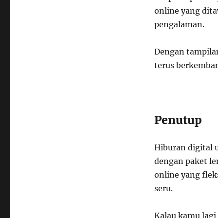
online yang dit
pengalaman.
Dengan tampilan
terus berkembang
Penutup
Hiburan digital
dengan paket len
online yang flek
seru.
Kalau kamu lagi 