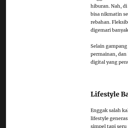
hiburan. Nah, di
bisa nikmatin s
rebahan. Fleksib
digemari banyak
Selain gampang d
permainan, dan 
digital yang pe
Lifestyle B
Enggak salah kal
lifestyle genera
simpel tapi seru