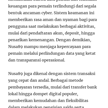
keuangan para pemain terlindungi dari segala
bentuk ancaman cyber. Sistem keamanan ini
memberikan rasa aman dan nyaman bagi para
pengguna saat melakukan berbagai aktivitas,
mulai dari pendaftaran akun, deposit, hingga
penarikan kemenangan. Dengan demikian,
Nusa89 mampu menjaga kepercayaan para
pemain melalui perlindungan data yang ketat
dan transparansi operasional.
Nusa89 juga dikenal dengan sistem transaksi
yang cepat dan andal. Berbagai metode
pembayaran tersedia, mulai dari transfer bank
lokal hingga dompet digital populer,
memberikan kemudahan dan fleksibilitas
dalam melakukan pengisian saldo serta