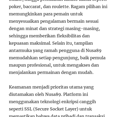
poker, baccarat, dan roulette. Ragam pilihan ini
memungkinkan para pemain untuk
menyesuaikan pengalaman bermain sesuai
dengan minat dan strategi masing-masing,
sehingga memberikan fleksibilitas dan
kepuasan maksimal. Selain itu, tampilan
antarmuka yang ramah pengguna di Nusa89
memudahkan setiap pengunjung, baik pemula
maupun profesional, untuk mengakses dan
menjalankan permainan dengan mudah.
Keamanan menjadi prioritas utama yang
diutamakan oleh Nusa89. Platform ini
menggunakan teknologi enkripsi canggih
seperti SSL (Secure Socket Layer) untuk
memastikan bahwa data pribadi dan transaksi