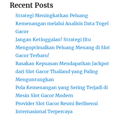
Recent Posts
Strategi Meningkatkan Peluang
Kemenangan melalui Analisis Data Togel
Gacor
Jangan Ketinggalan! Strategi Jitu
Mengoptimalkan Peluang Menang di Slot
Gacor Terbaru!
Rasakan Kepuasan Mendapatkan Jackpot
dari Slot Gacor Thailand yang Paling
Menguntungkan
Pola Kemenangan yang Sering Terjadi di
Mesin Slot Gacor Modern
Provider Slot Gacor Resmi Berlisensi
Internasional Terpercaya