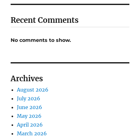
Recent Comments
No comments to show.
Archives
August 2026
July 2026
June 2026
May 2026
April 2026
March 2026