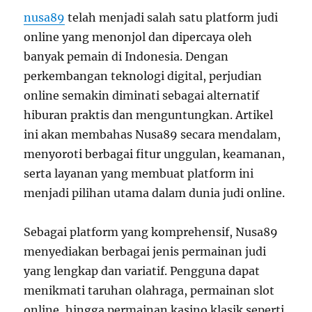
nusa89
telah menjadi salah satu platform judi
online yang menonjol dan dipercaya oleh
banyak pemain di Indonesia. Dengan
perkembangan teknologi digital, perjudian
online semakin diminati sebagai alternatif
hiburan praktis dan menguntungkan. Artikel
ini akan membahas Nusa89 secara mendalam,
menyoroti berbagai fitur unggulan, keamanan,
serta layanan yang membuat platform ini
menjadi pilihan utama dalam dunia judi online.
Sebagai platform yang komprehensif, Nusa89
menyediakan berbagai jenis permainan judi
yang lengkap dan variatif. Pengguna dapat
menikmati taruhan olahraga, permainan slot
online, hingga permainan kasino klasik seperti