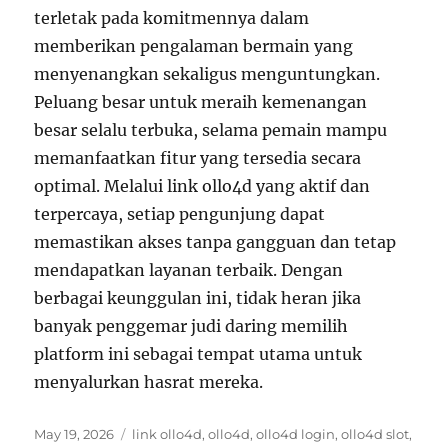
terletak pada komitmennya dalam
memberikan pengalaman bermain yang
menyenangkan sekaligus menguntungkan.
Peluang besar untuk meraih kemenangan
besar selalu terbuka, selama pemain mampu
memanfaatkan fitur yang tersedia secara
optimal. Melalui link ollo4d yang aktif dan
terpercaya, setiap pengunjung dapat
memastikan akses tanpa gangguan dan tetap
mendapatkan layanan terbaik. Dengan
berbagai keunggulan ini, tidak heran jika
banyak penggemar judi daring memilih
platform ini sebagai tempat utama untuk
menyalurkan hasrat mereka.
Posted
Tags
May 19, 2026
link ollo4d
,
ollo4d
,
ollo4d login
,
ollo4d slot
,