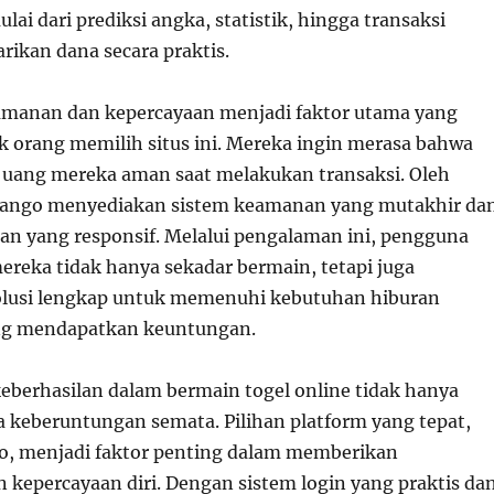
ulai dari prediksi angka, statistik, hingga transaksi
rikan dana secara praktis.
yamanan dan kepercayaan menjadi faktor utama yang
orang memilih situs ini. Mereka ingin merasa bahwa
n uang mereka aman saat melakukan transaksi. Oleh
abango menyediakan sistem keamanan yang mutakhir da
an yang responsif. Melalui pengalaman ini, pengguna
reka tidak hanya sekadar bermain, tetapi juga
lusi lengkap untuk memenuhi kebutuhan hiburan
ang mendapatkan keuntungan.
keberhasilan dalam bermain togel online tidak hanya
 keberuntungan semata. Pilihan platform yang tepat,
go, menjadi faktor penting dalam memberikan
kepercayaan diri. Dengan sistem login yang praktis da