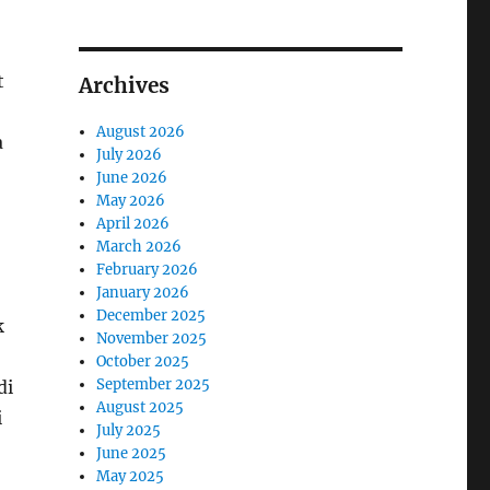
t
Archives
August 2026
a
July 2026
June 2026
May 2026
April 2026
March 2026
February 2026
January 2026
December 2025
k
November 2025
October 2025
September 2025
di
August 2025
i
July 2025
June 2025
May 2025