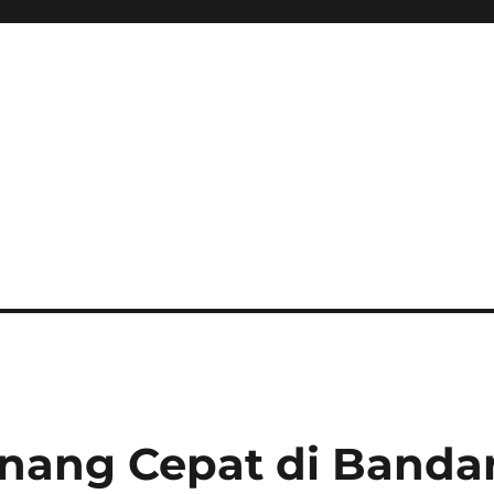
nang Cepat di Banda