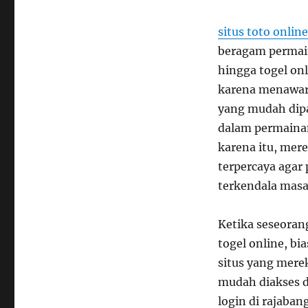
Mengelola
Taruhan
situs toto online
Lebih
beragam permain
Bijak
hingga togel onl
karena menawar
yang mudah dip
dalam permainan
karena itu, mer
terpercaya aga
terkendala masa
Ketika seseora
togel online, b
situs yang merek
mudah diakses d
login di rajaba