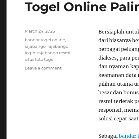
Togel Online Pali
Posted
March 24, 2026
Bersiaplah untu
on
Tags
bandar togel online
,
dari biasanya b
rajabango
,
rajabango
berbagai peluan
login
,
rajabango resmi
,
diakses, para p
situs toto togel
dan nyaman kapa
on
Leave a comment
Kuasai
keamanan data ma
Teknik
pilihan utama u
Menang
besar dan bonus
Cepat
di
resmi terletak 
Bandar
responsif, mema
Togel
solusi cepat saa
Online
Paling
Populer
Sebagai
bandar 