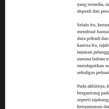
yang tersedia, m
deposit dan pena
Selain itu, ken
membuat banyak 
data pribadi da
karena itu, raj
layanan pelangg
merasa bahwa me
mendapatkan so
sekaligus pelu
Pada akhirnya, 
bergantung pada
seperti rajaban
kenyamanan dan 