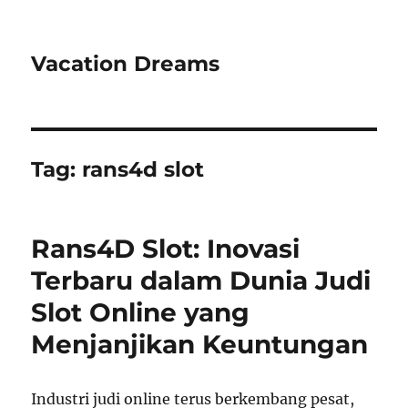
Vacation Dreams
Tag:
rans4d slot
Rans4D Slot: Inovasi
Terbaru dalam Dunia Judi
Slot Online yang
Menjanjikan Keuntungan
Industri judi online terus berkembang pesat,