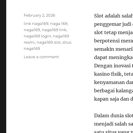
Posted
February 2, 2026
Slot adalah sala
on
Tags
link naga169
,
naga 169
,
penggemar judi
naga169
,
naga169 link
,
slot tetap menj
naga169 login
,
naga169
berpotensi mera
resmi
,
naga169 slot
,
situs
naga169
semakin menari
on
Leave a comment
dapat meningka
Slot
Dengan inovasi t
Online
kasino fisik, te
dengan
Tampilan
kenyamanan dan 
Modern
berbagai kalang
kapan saja dan d
Dalam dunia slot
menjadi salah sa
satu situs yang