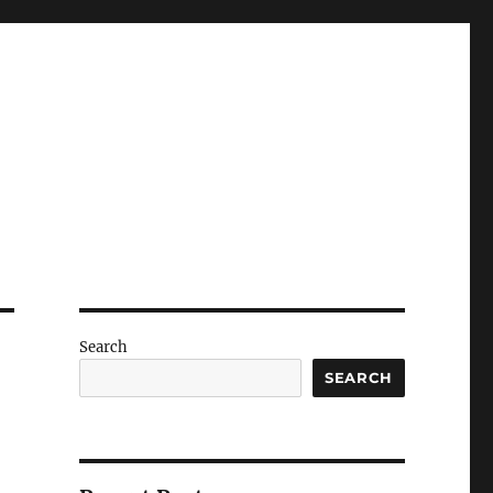
Search
SEARCH