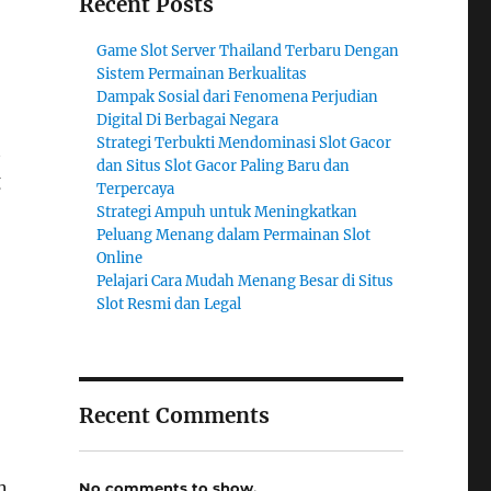
Recent Posts
Game Slot Server Thailand Terbaru Dengan
Sistem Permainan Berkualitas
Dampak Sosial dari Fenomena Perjudian
Digital Di Berbagai Negara
Strategi Terbukti Mendominasi Slot Gacor
t
dan Situs Slot Gacor Paling Baru dan
g
Terpercaya
Strategi Ampuh untuk Meningkatkan
Peluang Menang dalam Permainan Slot
Online
Pelajari Cara Mudah Menang Besar di Situs
Slot Resmi dan Legal
Recent Comments
n
No comments to show.