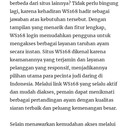
berbeda dari situs lainnya? Tidak perlu bingung
lagi, karena kehadiran WS168 hadir sebagai
jawaban atas kebutuhan tersebut. Dengan
tampilan yang menarik dan fitur lengkap,
WS168 login memudahkan pengguna untuk
mengakses berbagai layanan taruhan ayam
secara instan. Situs WS168 dikenal karena
keamanannya yang terjamin dan layanan
pelanggan yang responsif, menjadikannya
pilihan utama para pecinta judi daring di
Indonesia. Melalui link WS168 yang selalu aktif
dan mudah diakses, pemain dapat menikmati
berbagai pertandingan ayam dengan kualitas
siaran terbaik dan peluang kemenangan besar.
Selain menawarkan kemudahan akses melalui