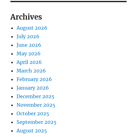
Archives
August 2026
July 2026
June 2026
May 2026
April 2026
March 2026
February 2026
January 2026
December 2025
November 2025
October 2025
September 2025
August 2025