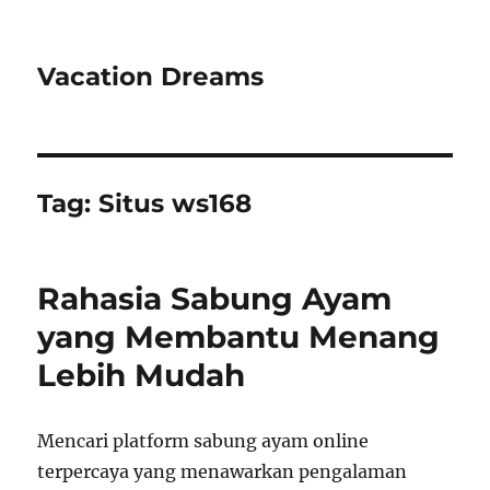
Vacation Dreams
Tag:
Situs ws168
Rahasia Sabung Ayam
yang Membantu Menang
Lebih Mudah
Mencari platform sabung ayam online
terpercaya yang menawarkan pengalaman