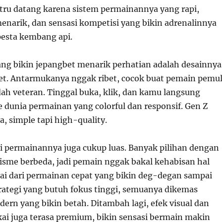
tru datang karena sistem permainannya yang rapi,
enarik, dan sensasi kompetisi yang bikin adrenalinnya
esta kembang api.
yang bikin jepangbet menarik perhatian adalah desainnya
et. Antarmukanya nggak ribet, cocok buat pemain pemu
h veteran. Tinggal buka, klik, dan kamu langsung
 dunia permainan yang colorful dan responsif. Gen Z
, simple tapi high-quality.
asi permainannya juga cukup luas. Banyak pilihan dengan
sme berbeda, jadi pemain nggak bakal kehabisan hal
lai dari permainan cepat yang bikin deg-degan sampai
ategi yang butuh fokus tinggi, semuanya dikemas
ern yang bikin betah. Ditambah lagi, efek visual dan
kai juga terasa premium, bikin sensasi bermain makin