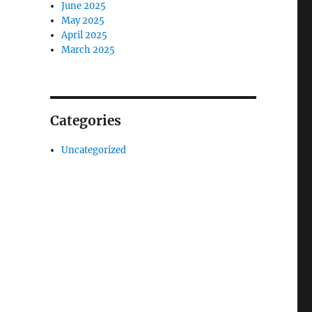
June 2025
May 2025
April 2025
March 2025
Categories
Uncategorized