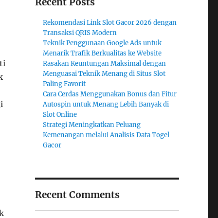
Recent Posts
Rekomendasi Link Slot Gacor 2026 dengan
Transaksi QRIS Modern
Teknik Penggunaan Google Ads untuk
Menarik Trafik Berkualitas ke Website
ti
Rasakan Keuntungan Maksimal dengan
Menguasai Teknik Menang di Situs Slot
k
Paling Favorit
Cara Cerdas Menggunakan Bonus dan Fitur
i
Autospin untuk Menang Lebih Banyak di
Slot Online
Strategi Meningkatkan Peluang
Kemenangan melalui Analisis Data Togel
Gacor
Recent Comments
k