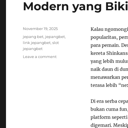
Modern yang Bik
Posted
November 19, 2025
Kalau ngomongin
on
Tags
jepang bet
,
jepangbet
,
popularitas, per
link jepangbet
,
slot
para pemain. D
jepangbet
kereta Shinkans
on
Leave a comment
yang lebih mulus
Petualangan
Seru
naik daun di dun
di
menawarkan pen
Dunia
terasa lebih “nex
Permainan
Modern
yang
Di era serba cep
Bikin
bukan cuma fun,
Betah
platform seperti
digemari. Meski