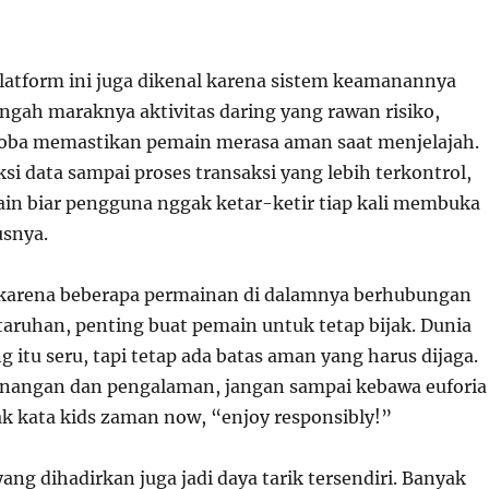
latform ini juga dikenal karena sistem keamanannya
engah maraknya aktivitas daring yang rawan risiko,
oba memastikan pemain merasa aman saat menjelajah.
ksi data sampai proses transaksi yang lebih terkontrol,
in biar pengguna nggak ketar-ketir tiap kali membuka
usnya.
, karena beberapa permainan di dalamnya berhubungan
aruhan, penting buat pemain untuk tetap bijak. Dunia
 itu seru, tapi tetap ada batas aman yang harus dijaga.
enangan dan pengalaman, jangan sampai kebawa euforia
ak kata kids zaman now, “enjoy responsibly!”
 yang dihadirkan juga jadi daya tarik tersendiri. Banyak