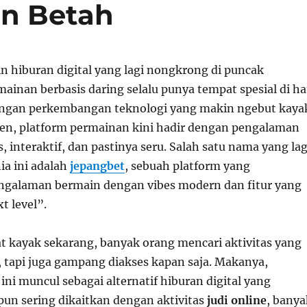
in Betah
 hiburan digital yang lagi nongkrong di puncak
mainan berbasis daring selalu punya tempat spesial di ha
engan perkembangan teknologi yang makin ngebut kaya
en, platform permainan kini hadir dengan pengalaman
, interaktif, dan pastinya seru. Salah satu nama yang lag
ia ini adalah
jepangbet
, sebuah platform yang
galaman bermain dengan vibes modern dan fitur yang
t level”.
at kayak sekarang, banyak orang mencari aktivitas yang
 tapi juga gampang diakses kapan saja. Makanya,
 ini muncul sebagai alternatif hiburan digital yang
pun sering dikaitkan dengan aktivitas
judi online
, banya