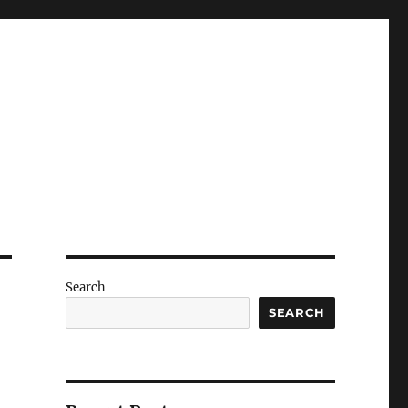
Search
SEARCH