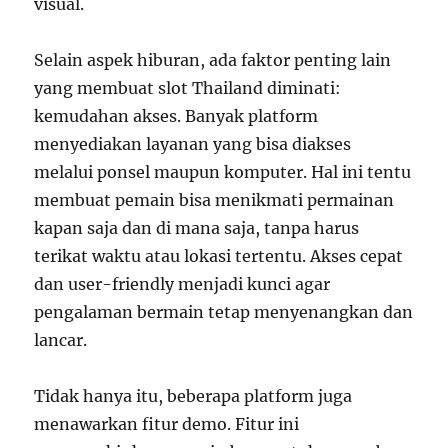
visual.
Selain aspek hiburan, ada faktor penting lain
yang membuat slot Thailand diminati:
kemudahan akses. Banyak platform
menyediakan layanan yang bisa diakses
melalui ponsel maupun komputer. Hal ini tentu
membuat pemain bisa menikmati permainan
kapan saja dan di mana saja, tanpa harus
terikat waktu atau lokasi tertentu. Akses cepat
dan user-friendly menjadi kunci agar
pengalaman bermain tetap menyenangkan dan
lancar.
Tidak hanya itu, beberapa platform juga
menawarkan fitur demo. Fitur ini