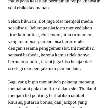
fokus pada keseruan permainan tanpa khawatir
soal risiko keamanan.
Selain hiburan, slot juga bisa menjadi media
sosialisasi. Beberapa platform menyediakan
fitur komunitas, chat room, atau turnamen
yang membuat pemain bisa berinteraksi
dengan sesama penggemar slot. Ini memberi
sensasi berbeda, karena kamu tidak hanya
bermain sendiri, tetapi juga bisa belajar dari
strategi dan pengalaman pemain lain.
Bagi yang ingin menambah peluang menang,
memahami pola dan fitur dalam slot Thailand
menjadi hal penting. Perhatikan simbol
khusus, putaran bonus, dan jackpot yang