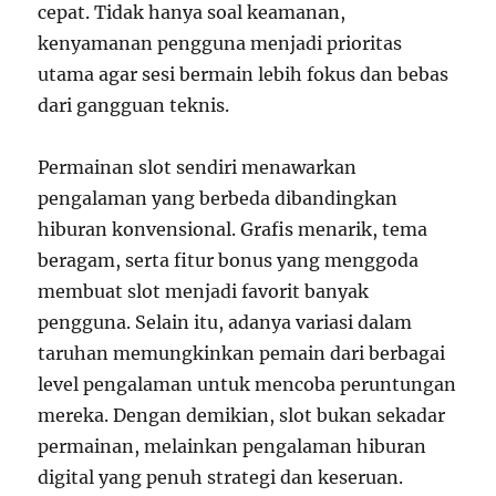
cepat. Tidak hanya soal keamanan,
kenyamanan pengguna menjadi prioritas
utama agar sesi bermain lebih fokus dan bebas
dari gangguan teknis.
Permainan slot sendiri menawarkan
pengalaman yang berbeda dibandingkan
hiburan konvensional. Grafis menarik, tema
beragam, serta fitur bonus yang menggoda
membuat slot menjadi favorit banyak
pengguna. Selain itu, adanya variasi dalam
taruhan memungkinkan pemain dari berbagai
level pengalaman untuk mencoba peruntungan
mereka. Dengan demikian, slot bukan sekadar
permainan, melainkan pengalaman hiburan
digital yang penuh strategi dan keseruan.