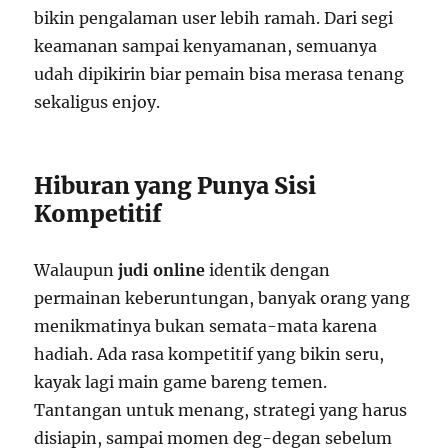
bikin pengalaman user lebih ramah. Dari segi
keamanan sampai kenyamanan, semuanya
udah dipikirin biar pemain bisa merasa tenang
sekaligus enjoy.
Hiburan yang Punya Sisi
Kompetitif
Walaupun
judi online
identik dengan
permainan keberuntungan, banyak orang yang
menikmatinya bukan semata-mata karena
hadiah. Ada rasa kompetitif yang bikin seru,
kayak lagi main game bareng temen.
Tantangan untuk menang, strategi yang harus
disiapin, sampai momen deg-degan sebelum