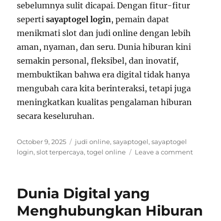
sebelumnya sulit dicapai. Dengan fitur-fitur
seperti
sayaptogel login
, pemain dapat
menikmati slot dan judi online dengan lebih
aman, nyaman, dan seru. Dunia hiburan kini
semakin personal, fleksibel, dan inovatif,
membuktikan bahwa era digital tidak hanya
mengubah cara kita berinteraksi, tetapi juga
meningkatkan kualitas pengalaman hiburan
secara keseluruhan.
Posted
Tags
October 9, 2025
judi online
,
sayaptogel
,
sayaptogel
on
on
login
,
slot terpercaya
,
togel online
Leave a comment
Menyel
Keserua
Hiburan
Dunia Digital yang
Modern
yang
Menghubungkan Hiburan
Tak