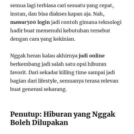
semua lagi terbiasa cari sesuatu yang cepat,
instan, dan bisa diakses kapan aja. Nah,
mawar500 login
jadi contoh gimana teknologi
hadir buat memenuhi kebutuhan tersebut
dengan cara yang kekinian.
Nggak heran kalau akhirnya
judi online
berkembang jadi salah satu opsi hiburan
favorit. Dari sekadar killing time sampai jadi
bagian dari lifestyle, semuanya terasa relevan
buat generasi sekarang.
Penutup: Hiburan yang Nggak
Boleh Dilupakan