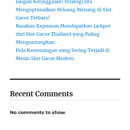
Jangan Ketinggalan! Strategi Jitu
Mengoptimalkan Peluang Menang di Slot
Gacor Terbaru!
Rasakan Kepuasan Mendapatkan Jackpot
dari Slot Gacor Thailand yang Paling
Menguntungkan
Pola Kemenangan yang Sering Terjadi di
Mesin Slot Gacor Modern
Recent Comments
No comments to show.