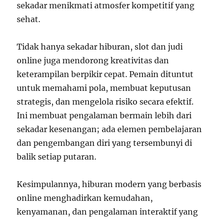
sekadar menikmati atmosfer kompetitif yang
sehat.
Tidak hanya sekadar hiburan, slot dan judi
online juga mendorong kreativitas dan
keterampilan berpikir cepat. Pemain dituntut
untuk memahami pola, membuat keputusan
strategis, dan mengelola risiko secara efektif.
Ini membuat pengalaman bermain lebih dari
sekadar kesenangan; ada elemen pembelajaran
dan pengembangan diri yang tersembunyi di
balik setiap putaran.
Kesimpulannya, hiburan modern yang berbasis
online menghadirkan kemudahan,
kenyamanan, dan pengalaman interaktif yang