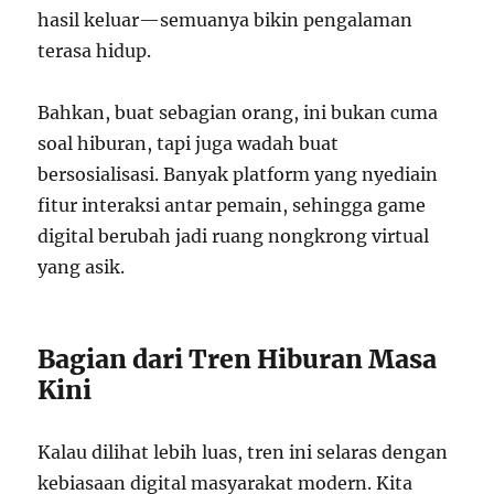
hasil keluar—semuanya bikin pengalaman
terasa hidup.
Bahkan, buat sebagian orang, ini bukan cuma
soal hiburan, tapi juga wadah buat
bersosialisasi. Banyak platform yang nyediain
fitur interaksi antar pemain, sehingga game
digital berubah jadi ruang nongkrong virtual
yang asik.
Bagian dari Tren Hiburan Masa
Kini
Kalau dilihat lebih luas, tren ini selaras dengan
kebiasaan digital masyarakat modern. Kita