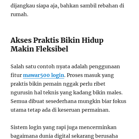
dijangkau siapa aja, bahkan sambil rebahan di
rumah.
Akses Praktis Bikin Hidup
Makin Fleksibel
Salah satu contoh nyata adalah penggunaan
fitur
mawar500 login
. Proses masuk yang
praktis bikin pemain nggak perlu ribet
ngurusin hal teknis yang kadang bikin males.
Semua dibuat sesederhana mungkin biar fokus
utama tetap ada di keseruan permainan.
Sistem login yang rapi juga mencerminkan
bagaimana dunia digital sekarang berusaha