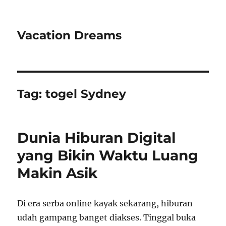
Vacation Dreams
Tag:
togel Sydney
Dunia Hiburan Digital
yang Bikin Waktu Luang
Makin Asik
Di era serba online kayak sekarang, hiburan
udah gampang banget diakses. Tinggal buka