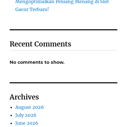
Mengoptimalkan Peluang Menang di Slot
Gacor Terbaru!
Recent Comments
No comments to show.
Archives
August 2026
July 2026
June 2026