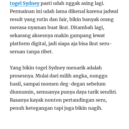
togel Sydney
pasti udah nggak asing lagi.
Permainan ini udah lama dikenal karena jadwal
result yang rutin dan fair, bikin banyak orang
merasa nyaman buat ikut. Ditambah lagi,
sekarang aksesnya makin gampang lewat
platform digital, jadi siapa aja bisa ikut seru-
seruan tanpa ribet.
Yang bikin togel Sydney menarik adalah
prosesnya. Mulai dari milih angka, nunggu
hasil, sampai momen deg-degan sebelum
diumumin, semuanya punya daya tarik sendiri.
Rasanya kayak nonton pertandingan seru,
penuh ketegangan tapi juga bikin nagih.