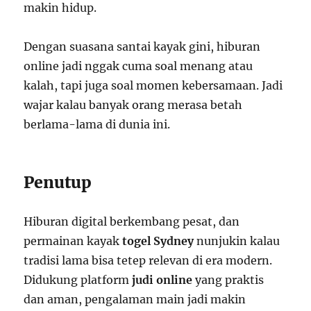
makin hidup.
Dengan suasana santai kayak gini, hiburan
online jadi nggak cuma soal menang atau
kalah, tapi juga soal momen kebersamaan. Jadi
wajar kalau banyak orang merasa betah
berlama-lama di dunia ini.
Penutup
Hiburan digital berkembang pesat, dan
permainan kayak
togel Sydney
nunjukin kalau
tradisi lama bisa tetep relevan di era modern.
Didukung platform
judi online
yang praktis
dan aman, pengalaman main jadi makin