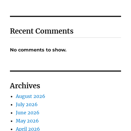
Recent Comments
No comments to show.
Archives
August 2026
July 2026
June 2026
May 2026
April 2026