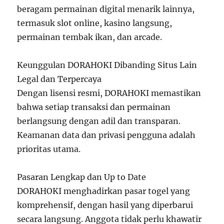
beragam permainan digital menarik lainnya,
termasuk slot online, kasino langsung,
permainan tembak ikan, dan arcade.
Keunggulan DORAHOKI Dibanding Situs Lain
Legal dan Terpercaya
Dengan lisensi resmi, DORAHOKI memastikan
bahwa setiap transaksi dan permainan
berlangsung dengan adil dan transparan.
Keamanan data dan privasi pengguna adalah
prioritas utama.
Pasaran Lengkap dan Up to Date
DORAHOKI menghadirkan pasar togel yang
komprehensif, dengan hasil yang diperbarui
secara langsung. Anggota tidak perlu khawatir