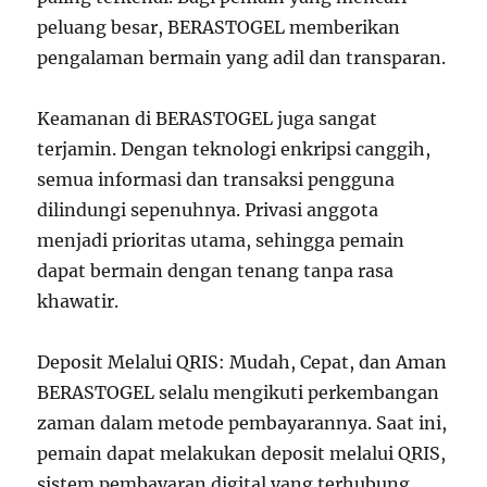
peluang besar, BERASTOGEL memberikan
pengalaman bermain yang adil dan transparan.
Keamanan di BERASTOGEL juga sangat
terjamin. Dengan teknologi enkripsi canggih,
semua informasi dan transaksi pengguna
dilindungi sepenuhnya. Privasi anggota
menjadi prioritas utama, sehingga pemain
dapat bermain dengan tenang tanpa rasa
khawatir.
Deposit Melalui QRIS: Mudah, Cepat, dan Aman
BERASTOGEL selalu mengikuti perkembangan
zaman dalam metode pembayarannya. Saat ini,
pemain dapat melakukan deposit melalui QRIS,
sistem pembayaran digital yang terhubung