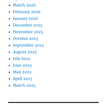
March 2026
February 2026
January 2026
December 2025
November 2025
October 2025
September 2025
August 2025
July 2025
June 2025
May 2025
April 2025
March 2025