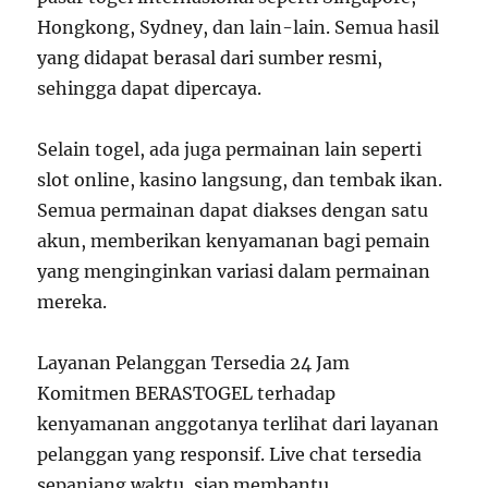
Hongkong, Sydney, dan lain-lain. Semua hasil
yang didapat berasal dari sumber resmi,
sehingga dapat dipercaya.
Selain togel, ada juga permainan lain seperti
slot online, kasino langsung, dan tembak ikan.
Semua permainan dapat diakses dengan satu
akun, memberikan kenyamanan bagi pemain
yang menginginkan variasi dalam permainan
mereka.
Layanan Pelanggan Tersedia 24 Jam
Komitmen BERASTOGEL terhadap
kenyamanan anggotanya terlihat dari layanan
pelanggan yang responsif. Live chat tersedia
sepanjang waktu, siap membantu