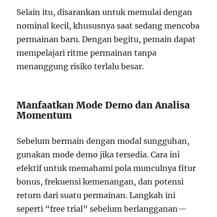
Selain itu, disarankan untuk memulai dengan
nominal kecil, khususnya saat sedang mencoba
permainan baru. Dengan begitu, pemain dapat
mempelajari ritme permainan tanpa
menanggung risiko terlalu besar.
Manfaatkan Mode Demo dan Analisa
Momentum
Sebelum bermain dengan modal sungguhan,
gunakan mode demo jika tersedia. Cara ini
efektif untuk memahami pola munculnya fitur
bonus, frekuensi kemenangan, dan potensi
return dari suatu permainan. Langkah ini
seperti “free trial” sebelum berlangganan—