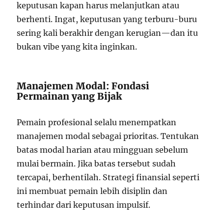
keputusan kapan harus melanjutkan atau
berhenti. Ingat, keputusan yang terburu-buru
sering kali berakhir dengan kerugian—dan itu
bukan vibe yang kita inginkan.
Manajemen Modal: Fondasi
Permainan yang Bijak
Pemain profesional selalu menempatkan
manajemen modal sebagai prioritas. Tentukan
batas modal harian atau mingguan sebelum
mulai bermain. Jika batas tersebut sudah
tercapai, berhentilah. Strategi finansial seperti
ini membuat pemain lebih disiplin dan
terhindar dari keputusan impulsif.