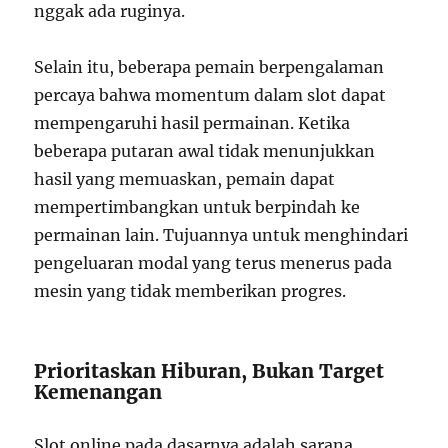
nggak ada ruginya.
Selain itu, beberapa pemain berpengalaman
percaya bahwa momentum dalam slot dapat
mempengaruhi hasil permainan. Ketika
beberapa putaran awal tidak menunjukkan
hasil yang memuaskan, pemain dapat
mempertimbangkan untuk berpindah ke
permainan lain. Tujuannya untuk menghindari
pengeluaran modal yang terus menerus pada
mesin yang tidak memberikan progres.
Prioritaskan Hiburan, Bukan Target
Kemenangan
Slot online pada dasarnya adalah sarana