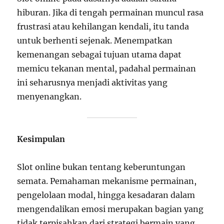
hiburan. Jika di tengah permainan muncul rasa
frustrasi atau kehilangan kendali, itu tanda
untuk berhenti sejenak. Menempatkan
kemenangan sebagai tujuan utama dapat
memicu tekanan mental, padahal permainan
ini seharusnya menjadi aktivitas yang
menyenangkan.
Kesimpulan
Slot online bukan tentang keberuntungan
semata. Pemahaman mekanisme permainan,
pengelolaan modal, hingga kesadaran dalam
mengendalikan emosi merupakan bagian yang
tidak terpisahkan dari strategi bermain yang