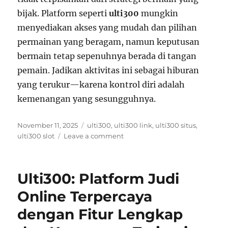
bijak. Platform seperti
ulti300
mungkin
menyediakan akses yang mudah dan pilihan
permainan yang beragam, namun keputusan
bermain tetap sepenuhnya berada di tangan
pemain. Jadikan aktivitas ini sebagai hiburan
yang terukur—karena kontrol diri adalah
kemenangan yang sesungguhnya.
Posted
Tags
November 11, 2025
ulti300
,
ulti300 link
,
ulti300 situs
,
on
on
ulti300 slot
Leave a comment
Panduan
Slot
Online
Ulti300: Platform Judi
Profesional:
Strategi
Online Terpercaya
Cerdas
dengan Fitur Lengkap
untuk
Peluang