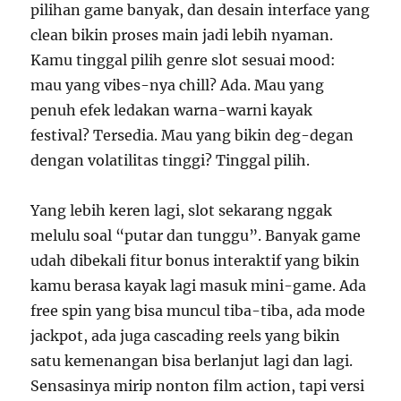
pilihan game banyak, dan desain interface yang
clean bikin proses main jadi lebih nyaman.
Kamu tinggal pilih genre slot sesuai mood:
mau yang vibes-nya chill? Ada. Mau yang
penuh efek ledakan warna-warni kayak
festival? Tersedia. Mau yang bikin deg-degan
dengan volatilitas tinggi? Tinggal pilih.
Yang lebih keren lagi, slot sekarang nggak
melulu soal “putar dan tunggu”. Banyak game
udah dibekali fitur bonus interaktif yang bikin
kamu berasa kayak lagi masuk mini-game. Ada
free spin yang bisa muncul tiba-tiba, ada mode
jackpot, ada juga cascading reels yang bikin
satu kemenangan bisa berlanjut lagi dan lagi.
Sensasinya mirip nonton film action, tapi versi