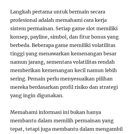
Langkah pertama untuk bermain secara
profesional adalah memahami cara kerja
sistem permainan. Setiap game slot memiliki
konsep, payline, simbol, dan fitur bonus yang
berbeda. Beberapa game memiliki volatilitas
tinggi yang menawarkan kemenangan besar
namun jarang, sementara volatilitas rendah
memberikan kemenangan kecil namun lebih
sering. Pemain perlu menyesuaikan pilihan
mereka berdasarkan profil risiko dan strategi
yang ingin digunakan.
Memahami informasi ini bukan hanya
membantu dalam memilih permainan yang
tepat, tetapi juga membantu dalam mengambil