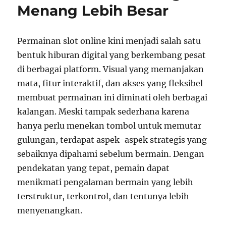
Menang Lebih Besar
Betah
Main
Permainan slot online kini menjadi salah satu
bentuk hiburan digital yang berkembang pesat
di berbagai platform. Visual yang memanjakan
mata, fitur interaktif, dan akses yang fleksibel
membuat permainan ini diminati oleh berbagai
kalangan. Meski tampak sederhana karena
hanya perlu menekan tombol untuk memutar
gulungan, terdapat aspek-aspek strategis yang
sebaiknya dipahami sebelum bermain. Dengan
pendekatan yang tepat, pemain dapat
menikmati pengalaman bermain yang lebih
terstruktur, terkontrol, dan tentunya lebih
menyenangkan.