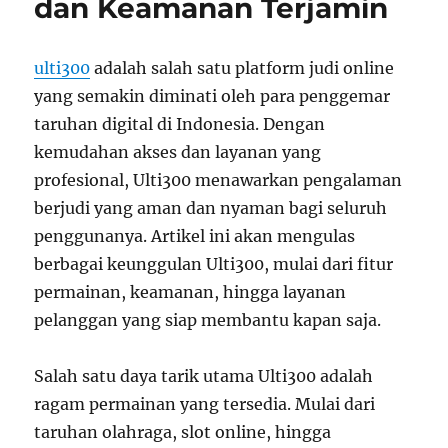
dan Keamanan Terjamin
Menang
Lebih
Besar
ulti300
adalah salah satu platform judi online
yang semakin diminati oleh para penggemar
taruhan digital di Indonesia. Dengan
kemudahan akses dan layanan yang
profesional, Ulti300 menawarkan pengalaman
berjudi yang aman dan nyaman bagi seluruh
penggunanya. Artikel ini akan mengulas
berbagai keunggulan Ulti300, mulai dari fitur
permainan, keamanan, hingga layanan
pelanggan yang siap membantu kapan saja.
Salah satu daya tarik utama Ulti300 adalah
ragam permainan yang tersedia. Mulai dari
taruhan olahraga, slot online, hingga