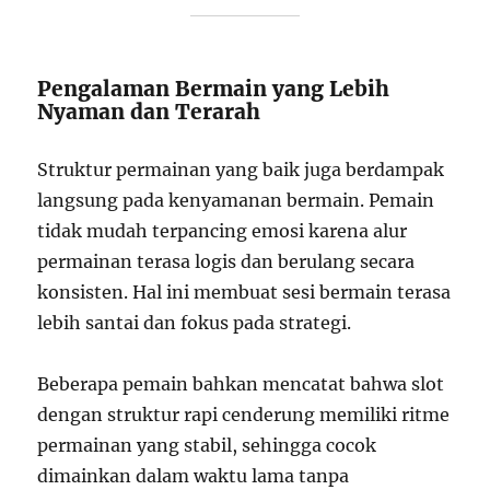
Pengalaman Bermain yang Lebih
Nyaman dan Terarah
Struktur permainan yang baik juga berdampak
langsung pada kenyamanan bermain. Pemain
tidak mudah terpancing emosi karena alur
permainan terasa logis dan berulang secara
konsisten. Hal ini membuat sesi bermain terasa
lebih santai dan fokus pada strategi.
Beberapa pemain bahkan mencatat bahwa slot
dengan struktur rapi cenderung memiliki ritme
permainan yang stabil, sehingga cocok
dimainkan dalam waktu lama tanpa