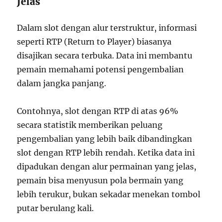
Jelas
Dalam slot dengan alur terstruktur, informasi
seperti RTP (Return to Player) biasanya
disajikan secara terbuka. Data ini membantu
pemain memahami potensi pengembalian
dalam jangka panjang.
Contohnya, slot dengan RTP di atas 96%
secara statistik memberikan peluang
pengembalian yang lebih baik dibandingkan
slot dengan RTP lebih rendah. Ketika data ini
dipadukan dengan alur permainan yang jelas,
pemain bisa menyusun pola bermain yang
lebih terukur, bukan sekadar menekan tombol
putar berulang kali.