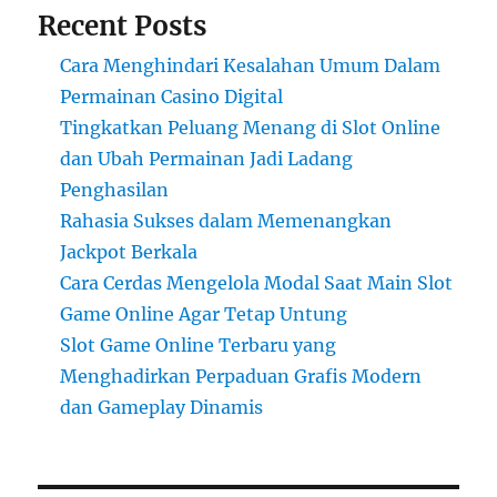
Recent Posts
Cara Menghindari Kesalahan Umum Dalam
Permainan Casino Digital
Tingkatkan Peluang Menang di Slot Online
dan Ubah Permainan Jadi Ladang
Penghasilan
Rahasia Sukses dalam Memenangkan
Jackpot Berkala
Cara Cerdas Mengelola Modal Saat Main Slot
Game Online Agar Tetap Untung
Slot Game Online Terbaru yang
Menghadirkan Perpaduan Grafis Modern
dan Gameplay Dinamis