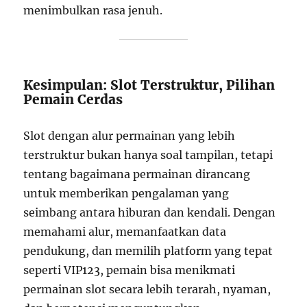
menimbulkan rasa jenuh.
Kesimpulan: Slot Terstruktur, Pilihan
Pemain Cerdas
Slot dengan alur permainan yang lebih
terstruktur bukan hanya soal tampilan, tetapi
tentang bagaimana permainan dirancang
untuk memberikan pengalaman yang
seimbang antara hiburan dan kendali. Dengan
memahami alur, memanfaatkan data
pendukung, dan memilih platform yang tepat
seperti VIP123, pemain bisa menikmati
permainan slot secara lebih terarah, nyaman,