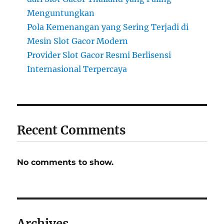
Menguntungkan
Pola Kemenangan yang Sering Terjadi di
Mesin Slot Gacor Modern
Provider Slot Gacor Resmi Berlisensi
Internasional Terpercaya
Recent Comments
No comments to show.
Archives