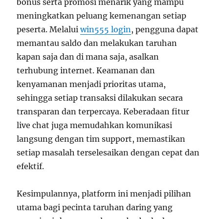
bonus serta promosi menarik yang mampu
meningkatkan peluang kemenangan setiap
peserta. Melalui
win555 login
, pengguna dapat
memantau saldo dan melakukan taruhan
kapan saja dan di mana saja, asalkan
terhubung internet. Keamanan dan
kenyamanan menjadi prioritas utama,
sehingga setiap transaksi dilakukan secara
transparan dan terpercaya. Keberadaan fitur
live chat juga memudahkan komunikasi
langsung dengan tim support, memastikan
setiap masalah terselesaikan dengan cepat dan
efektif.
Kesimpulannya, platform ini menjadi pilihan
utama bagi pecinta taruhan daring yang