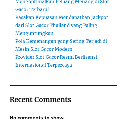
Mengoptimalkan Peluang Menang di Slot
Gacor Terbaru!
Rasakan Kepuasan Mendapatkan Jackpot
dari Slot Gacor Thailand yang Paling
Menguntungkan
Pola Kemenangan yang Sering Terjadi di
Mesin Slot Gacor Modern
Provider Slot Gacor Resmi Berlisensi
Internasional Terpercaya
Recent Comments
No comments to show.