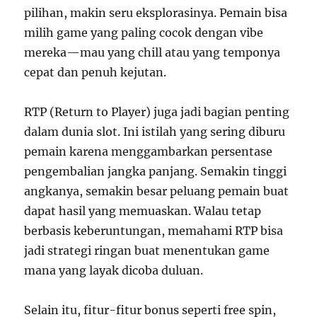
pilihan, makin seru eksplorasinya. Pemain bisa
milih game yang paling cocok dengan vibe
mereka—mau yang chill atau yang temponya
cepat dan penuh kejutan.
RTP (Return to Player) juga jadi bagian penting
dalam dunia slot. Ini istilah yang sering diburu
pemain karena menggambarkan persentase
pengembalian jangka panjang. Semakin tinggi
angkanya, semakin besar peluang pemain buat
dapat hasil yang memuaskan. Walau tetap
berbasis keberuntungan, memahami RTP bisa
jadi strategi ringan buat menentukan game
mana yang layak dicoba duluan.
Selain itu, fitur-fitur bonus seperti free spin,