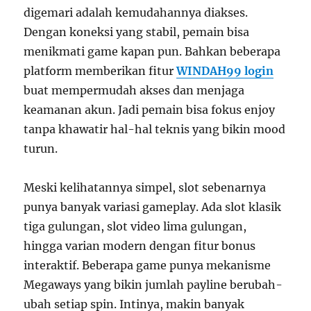
digemari adalah kemudahannya diakses.
Dengan koneksi yang stabil, pemain bisa
menikmati game kapan pun. Bahkan beberapa
platform memberikan fitur
WINDAH99 login
buat mempermudah akses dan menjaga
keamanan akun. Jadi pemain bisa fokus enjoy
tanpa khawatir hal-hal teknis yang bikin mood
turun.
Meski kelihatannya simpel, slot sebenarnya
punya banyak variasi gameplay. Ada slot klasik
tiga gulungan, slot video lima gulungan,
hingga varian modern dengan fitur bonus
interaktif. Beberapa game punya mekanisme
Megaways yang bikin jumlah payline berubah-
ubah setiap spin. Intinya, makin banyak