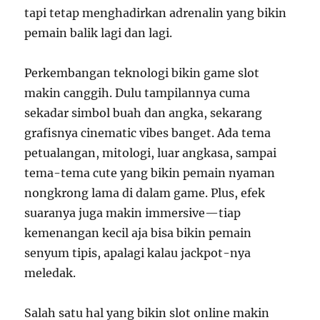
tapi tetap menghadirkan adrenalin yang bikin
pemain balik lagi dan lagi.
Perkembangan teknologi bikin game slot
makin canggih. Dulu tampilannya cuma
sekadar simbol buah dan angka, sekarang
grafisnya cinematic vibes banget. Ada tema
petualangan, mitologi, luar angkasa, sampai
tema-tema cute yang bikin pemain nyaman
nongkrong lama di dalam game. Plus, efek
suaranya juga makin immersive—tiap
kemenangan kecil aja bisa bikin pemain
senyum tipis, apalagi kalau jackpot-nya
meledak.
Salah satu hal yang bikin slot online makin