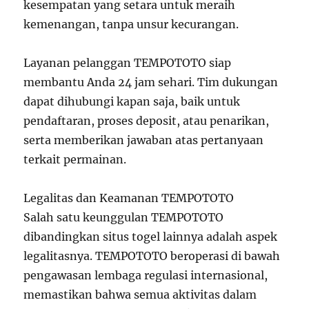
kesempatan yang setara untuk meraih
kemenangan, tanpa unsur kecurangan.
Layanan pelanggan TEMPOTOTO siap
membantu Anda 24 jam sehari. Tim dukungan
dapat dihubungi kapan saja, baik untuk
pendaftaran, proses deposit, atau penarikan,
serta memberikan jawaban atas pertanyaan
terkait permainan.
Legalitas dan Keamanan TEMPOTOTO
Salah satu keunggulan TEMPOTOTO
dibandingkan situs togel lainnya adalah aspek
legalitasnya. TEMPOTOTO beroperasi di bawah
pengawasan lembaga regulasi internasional,
memastikan bahwa semua aktivitas dalam