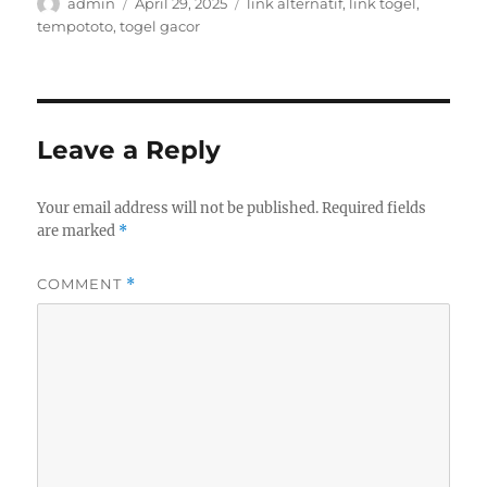
Author
Posted
Tags
admin
April 29, 2025
link alternatif
,
link togel
,
on
tempototo
,
togel gacor
Leave a Reply
Your email address will not be published.
Required fields
are marked
*
COMMENT
*