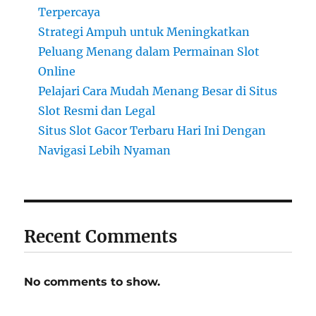
Terpercaya
Strategi Ampuh untuk Meningkatkan
Peluang Menang dalam Permainan Slot
Online
Pelajari Cara Mudah Menang Besar di Situs
Slot Resmi dan Legal
Situs Slot Gacor Terbaru Hari Ini Dengan
Navigasi Lebih Nyaman
Recent Comments
No comments to show.