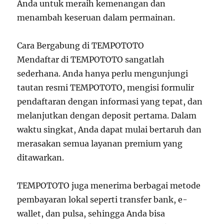
Anda untuk meraih kemenangan dan
menambah keseruan dalam permainan.
Cara Bergabung di TEMPOTOTO
Mendaftar di TEMPOTOTO sangatlah
sederhana. Anda hanya perlu mengunjungi
tautan resmi TEMPOTOTO, mengisi formulir
pendaftaran dengan informasi yang tepat, dan
melanjutkan dengan deposit pertama. Dalam
waktu singkat, Anda dapat mulai bertaruh dan
merasakan semua layanan premium yang
ditawarkan.
TEMPOTOTO juga menerima berbagai metode
pembayaran lokal seperti transfer bank, e-
wallet, dan pulsa, sehingga Anda bisa