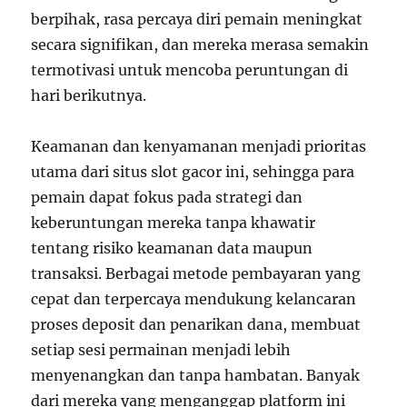
berpihak, rasa percaya diri pemain meningkat
secara signifikan, dan mereka merasa semakin
termotivasi untuk mencoba peruntungan di
hari berikutnya.
Keamanan dan kenyamanan menjadi prioritas
utama dari situs slot gacor ini, sehingga para
pemain dapat fokus pada strategi dan
keberuntungan mereka tanpa khawatir
tentang risiko keamanan data maupun
transaksi. Berbagai metode pembayaran yang
cepat dan terpercaya mendukung kelancaran
proses deposit dan penarikan dana, membuat
setiap sesi permainan menjadi lebih
menyenangkan dan tanpa hambatan. Banyak
dari mereka yang menganggap platform ini