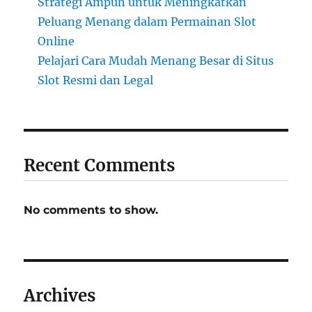
Strategi Ampuh untuk Meningkatkan
Peluang Menang dalam Permainan Slot
Online
Pelajari Cara Mudah Menang Besar di Situs
Slot Resmi dan Legal
Recent Comments
No comments to show.
Archives