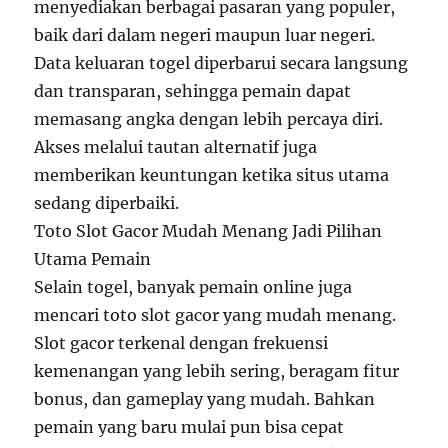
menyediakan berbagai pasaran yang populer,
baik dari dalam negeri maupun luar negeri.
Data keluaran togel diperbarui secara langsung
dan transparan, sehingga pemain dapat
memasang angka dengan lebih percaya diri.
Akses melalui tautan alternatif juga
memberikan keuntungan ketika situs utama
sedang diperbaiki.
Toto Slot Gacor Mudah Menang Jadi Pilihan
Utama Pemain
Selain togel, banyak pemain online juga
mencari toto slot gacor yang mudah menang.
Slot gacor terkenal dengan frekuensi
kemenangan yang lebih sering, beragam fitur
bonus, dan gameplay yang mudah. Bahkan
pemain yang baru mulai pun bisa cepat