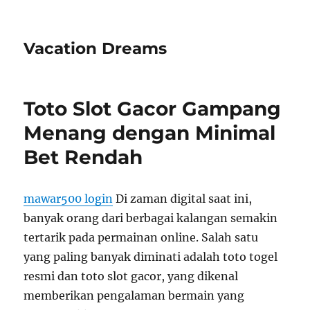
Vacation Dreams
Toto Slot Gacor Gampang
Menang dengan Minimal
Bet Rendah
mawar500 login
Di zaman digital saat ini,
banyak orang dari berbagai kalangan semakin
tertarik pada permainan online. Salah satu
yang paling banyak diminati adalah toto togel
resmi dan toto slot gacor, yang dikenal
memberikan pengalaman bermain yang