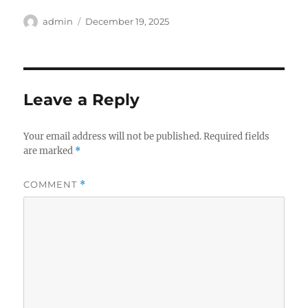
Author
Posted
admin
December 19, 2025
on
Leave a Reply
Your email address will not be published.
Required fields
are marked
*
COMMENT
*