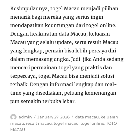
Kesimpulannya, togel Macau menjadi pilihan
menarik bagi mereka yang serius ingin
mendapatkan keuntungan dari togel online.
Dengan keakuratan data Macau, keluaran
Macau yang selalu update, serta result Macau
yang lengkap, pemain bisa lebih percaya diri
dalam memasang angka. Jadi, jika Anda sedang
mencari permainan togel yang praktis dan
terpercaya, togel Macau bisa menjadi solusi
terbaik. Dengan informasi lengkap dan real-
time yang disediakan, peluang kemenangan
pun semakin terbuka lebar.
Author
Posted
Tags
admin
January 27, 2026
data macau
,
keluaran
on
macau
,
result macau
,
togel macau
,
togel online
,
TOTO
MACAU