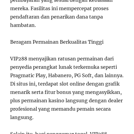
pembayaran yang sesuai dengan kebiasaan
mereka. Fasilitas ini mempercepat proses
pendaftaran dan penarikan dana tanpa
hambatan.
Beragam Permainan Berkualitas Tinggi
VIP288 menyajikan ratusan permainan dari
penyedia perangkat lunak terkemuka seperti
Pragmatic Play, Habanero, PG Soft, dan lainnya.
Di situs ini, terdapat slot online dengan grafik
menarik serta fitur bonus yang mengasyikkan,
plus permainan kasino langsung dengan dealer
profesional yang memandu pemain secara
langsung.