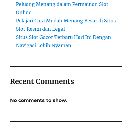
Peluang Menang dalam Permainan Slot
Online
Pelajari Cara Mudah Menang Besar di Situs
Slot Resmi dan Legal
Situs Slot Gacor Terbaru Hari Ini Dengan
Navigasi Lebih Nyaman
Recent Comments
No comments to show.