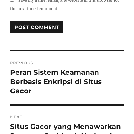
Save my name, email, and website in this browser for
the next time I comment.
Post
PREVIOUS
navigation
Peran Sistem Keamanan
Previous
post:
Berbasis Enkripsi di Situs
Gacor
NEXT
Situs Gacor yang Menawarkan
Next