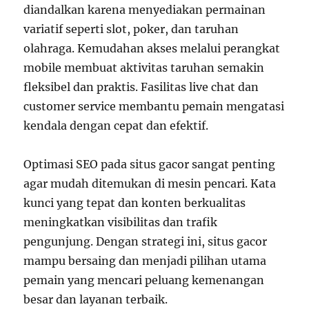
diandalkan karena menyediakan permainan
variatif seperti slot, poker, dan taruhan
olahraga. Kemudahan akses melalui perangkat
mobile membuat aktivitas taruhan semakin
fleksibel dan praktis. Fasilitas live chat dan
customer service membantu pemain mengatasi
kendala dengan cepat dan efektif.
Optimasi SEO pada situs gacor sangat penting
agar mudah ditemukan di mesin pencari. Kata
kunci yang tepat dan konten berkualitas
meningkatkan visibilitas dan trafik
pengunjung. Dengan strategi ini, situs gacor
mampu bersaing dan menjadi pilihan utama
pemain yang mencari peluang kemenangan
besar dan layanan terbaik.