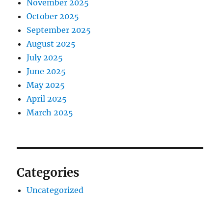
November 2025
October 2025
September 2025
August 2025
July 2025
June 2025
May 2025
April 2025
March 2025
Categories
Uncategorized