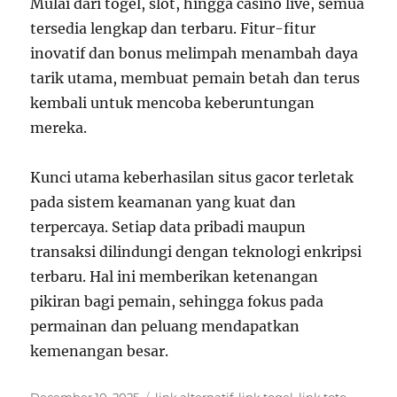
Mulai dari togel, slot, hingga casino live, semua
tersedia lengkap dan terbaru. Fitur-fitur
inovatif dan bonus melimpah menambah daya
tarik utama, membuat pemain betah dan terus
kembali untuk mencoba keberuntungan
mereka.
Kunci utama keberhasilan situs gacor terletak
pada sistem keamanan yang kuat dan
terpercaya. Setiap data pribadi maupun
transaksi dilindungi dengan teknologi enkripsi
terbaru. Hal ini memberikan ketenangan
pikiran bagi pemain, sehingga fokus pada
permainan dan peluang mendapatkan
kemenangan besar.
Posted
Tags