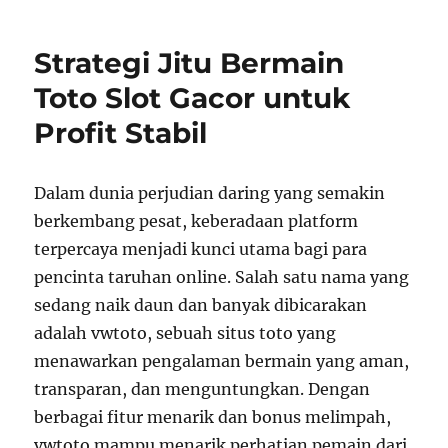
Situs
Toto
Strategi Jitu Bermain
Terpercaya
dengan
Toto Slot Gacor untuk
Sistem
Profit Stabil
Permainan
yang
Lebih
Adil
Dalam dunia perjudian daring yang semakin
berkembang pesat, keberadaan platform
terpercaya menjadi kunci utama bagi para
pencinta taruhan online. Salah satu nama yang
sedang naik daun dan banyak dibicarakan
adalah vwtoto, sebuah situs toto yang
menawarkan pengalaman bermain yang aman,
transparan, dan menguntungkan. Dengan
berbagai fitur menarik dan bonus melimpah,
vwtoto mampu menarik perhatian pemain dari