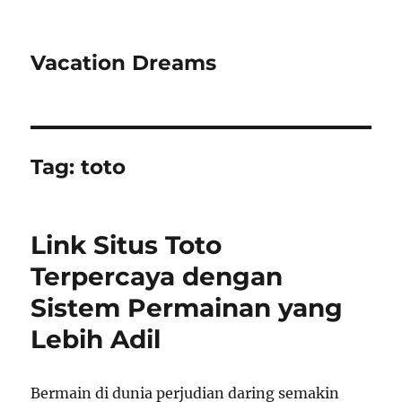
Vacation Dreams
Tag:
toto
Link Situs Toto
Terpercaya dengan
Sistem Permainan yang
Lebih Adil
Bermain di dunia perjudian daring semakin