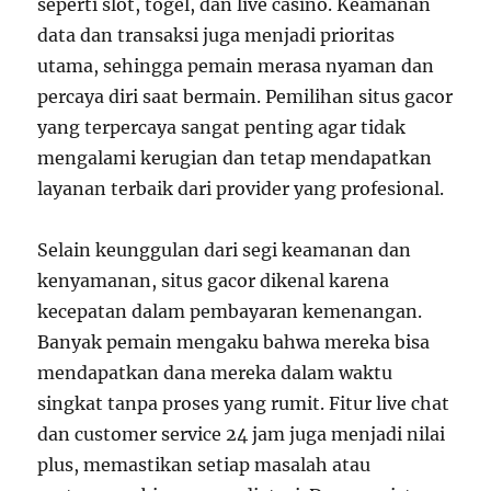
seperti slot, togel, dan live casino. Keamanan
data dan transaksi juga menjadi prioritas
utama, sehingga pemain merasa nyaman dan
percaya diri saat bermain. Pemilihan situs gacor
yang terpercaya sangat penting agar tidak
mengalami kerugian dan tetap mendapatkan
layanan terbaik dari provider yang profesional.
Selain keunggulan dari segi keamanan dan
kenyamanan, situs gacor dikenal karena
kecepatan dalam pembayaran kemenangan.
Banyak pemain mengaku bahwa mereka bisa
mendapatkan dana mereka dalam waktu
singkat tanpa proses yang rumit. Fitur live chat
dan customer service 24 jam juga menjadi nilai
plus, memastikan setiap masalah atau