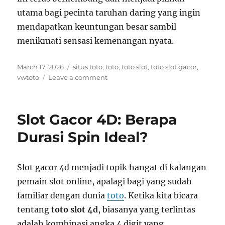
utama bagi pecinta taruhan daring yang ingin
mendapatkan keuntungan besar sambil
menikmati sensasi kemenangan nyata.
Posted
Tags
March 17, 2026
situs toto
,
toto
,
toto slot
,
toto slot gacor
,
on
on
vwtoto
Leave a comment
Strategi
Jitu
Bermain
Slot Gacor 4D: Berapa
Toto
Slot
Durasi Spin Ideal?
Gacor
untuk
Profit
Slot gacor 4d menjadi topik hangat di kalangan
Stabil
pemain slot online, apalagi bagi yang sudah
familiar dengan dunia
toto
. Ketika kita bicara
tentang
toto slot 4d
, biasanya yang terlintas
adalah kombinasi angka 4 digit yang