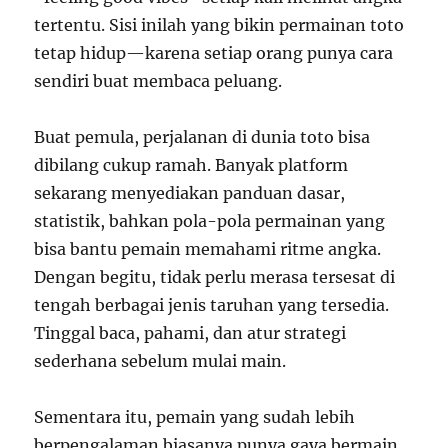
tertentu. Sisi inilah yang bikin permainan toto
tetap hidup—karena setiap orang punya cara
sendiri buat membaca peluang.
Buat pemula, perjalanan di dunia toto bisa
dibilang cukup ramah. Banyak platform
sekarang menyediakan panduan dasar,
statistik, bahkan pola-pola permainan yang
bisa bantu pemain memahami ritme angka.
Dengan begitu, tidak perlu merasa tersesat di
tengah berbagai jenis taruhan yang tersedia.
Tinggal baca, pahami, dan atur strategi
sederhana sebelum mulai main.
Sementara itu, pemain yang sudah lebih
berpengalaman biasanya punya gaya bermain