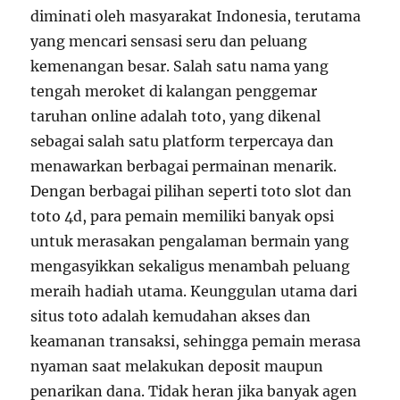
diminati oleh masyarakat Indonesia, terutama
yang mencari sensasi seru dan peluang
kemenangan besar. Salah satu nama yang
tengah meroket di kalangan penggemar
taruhan online adalah toto, yang dikenal
sebagai salah satu platform terpercaya dan
menawarkan berbagai permainan menarik.
Dengan berbagai pilihan seperti toto slot dan
toto 4d, para pemain memiliki banyak opsi
untuk merasakan pengalaman bermain yang
mengasyikkan sekaligus menambah peluang
meraih hadiah utama. Keunggulan utama dari
situs toto adalah kemudahan akses dan
keamanan transaksi, sehingga pemain merasa
nyaman saat melakukan deposit maupun
penarikan dana. Tidak heran jika banyak agen