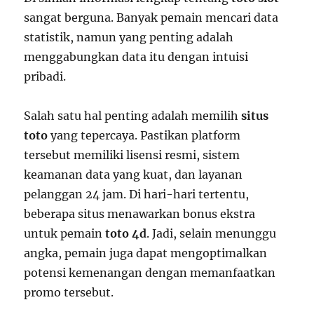
sangat berguna. Banyak pemain mencari data
statistik, namun yang penting adalah
menggabungkan data itu dengan intuisi
pribadi.
Salah satu hal penting adalah memilih
situs
toto
yang tepercaya. Pastikan platform
tersebut memiliki lisensi resmi, sistem
keamanan data yang kuat, dan layanan
pelanggan 24 jam. Di hari-hari tertentu,
beberapa situs menawarkan bonus ekstra
untuk pemain
toto 4d
. Jadi, selain menunggu
angka, pemain juga dapat mengoptimalkan
potensi kemenangan dengan memanfaatkan
promo tersebut.