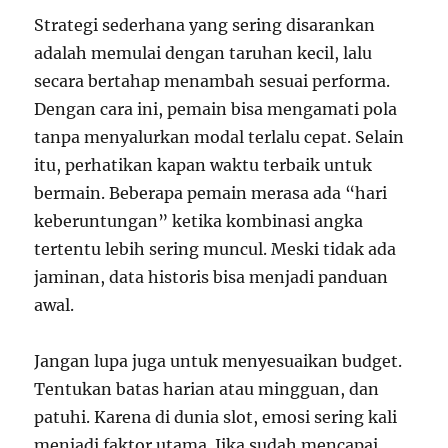
Strategi sederhana yang sering disarankan
adalah memulai dengan taruhan kecil, lalu
secara bertahap menambah sesuai performa.
Dengan cara ini, pemain bisa mengamati pola
tanpa menyalurkan modal terlalu cepat. Selain
itu, perhatikan kapan waktu terbaik untuk
bermain. Beberapa pemain merasa ada “hari
keberuntungan” ketika kombinasi angka
tertentu lebih sering muncul. Meski tidak ada
jaminan, data historis bisa menjadi panduan
awal.
Jangan lupa juga untuk menyesuaikan budget.
Tentukan batas harian atau mingguan, dan
patuhi. Karena di dunia slot, emosi sering kali
menjadi faktor utama. Jika sudah mencapai