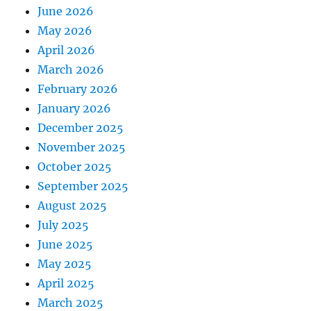
June 2026
May 2026
April 2026
March 2026
February 2026
January 2026
December 2025
November 2025
October 2025
September 2025
August 2025
July 2025
June 2025
May 2025
April 2025
March 2025