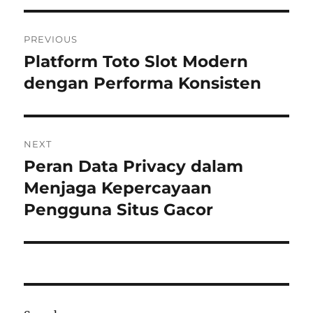
Post
PREVIOUS
navigation
Platform Toto Slot Modern
Previous
post:
dengan Performa Konsisten
NEXT
Peran Data Privacy dalam
Next
post:
Menjaga Kepercayaan
Pengguna Situs Gacor