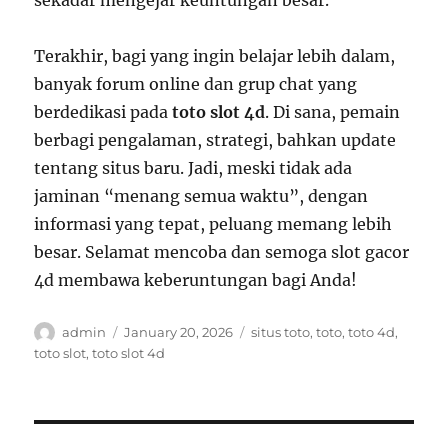
sekadar mengejar keuntungan besar.
Terakhir, bagi yang ingin belajar lebih dalam,
banyak forum online dan grup chat yang
berdedikasi pada
toto slot 4d
. Di sana, pemain
berbagi pengalaman, strategi, bahkan update
tentang situs baru. Jadi, meski tidak ada
jaminan “menang semua waktu”, dengan
informasi yang tepat, peluang memang lebih
besar. Selamat mencoba dan semoga slot gacor
4d membawa keberuntungan bagi Anda!
Author
Posted
Tags
admin
January 20, 2026
situs toto
,
toto
,
toto 4d
,
on
toto slot
,
toto slot 4d