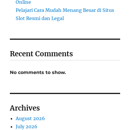
Online
Pelajari Cara Mudah Menang Besar di Situs
Slot Resmi dan Legal
Recent Comments
No comments to show.
Archives
August 2026
July 2026