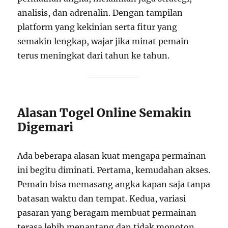
analisis, dan adrenalin. Dengan tampilan
platform yang kekinian serta fitur yang
semakin lengkap, wajar jika minat pemain
terus meningkat dari tahun ke tahun.
Alasan Togel Online Semakin
Digemari
Ada beberapa alasan kuat mengapa permainan
ini begitu diminati. Pertama, kemudahan akses.
Pemain bisa memasang angka kapan saja tanpa
batasan waktu dan tempat. Kedua, variasi
pasaran yang beragam membuat permainan
terasa lebih menantang dan tidak monoton.