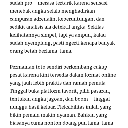
sudah pro—merasa tertarik karena sensasi
menebak angka selalu menghadirkan
campuran adrenalin, keberuntungan, dan
sedikit analisis ala detektif angka. Sekilas
kelihatannya simpel, tapi ya ampun, kalau
sudah nyemplung, pasti ngerti kenapa banyak
orang betah berlama-lama.
Permainan toto sendiri berkembang cukup
pesat karena kini tersedia dalam format online
yang jauh lebih praktis dan ramah pemula.
Tinggal buka platform favorit, pilih pasaran,
tentukan angka jagoan, dan boom—tinggal
nunggu hasil keluar. Fleksibilitas inilah yang
bikin pemain makin nyaman. Bahkan yang
biasanya cuma nonton doang pun lama-lama