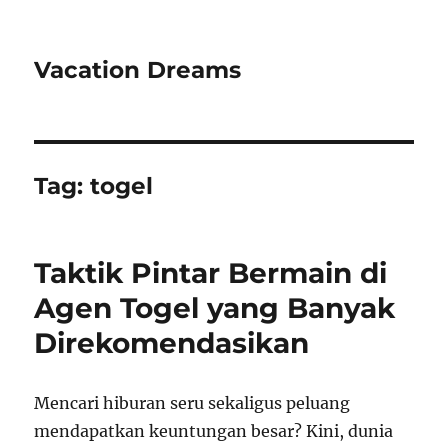
Vacation Dreams
Tag:
togel
Taktik Pintar Bermain di
Agen Togel yang Banyak
Direkomendasikan
Mencari hiburan seru sekaligus peluang
mendapatkan keuntungan besar? Kini, dunia