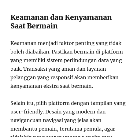
Keamanan dan Kenyamanan
Saat Bermain
Keamanan menjadi faktor penting yang tidak
boleh diabaikan. Pastikan bermain di platform
yang memiliki sistem perlindungan data yang
baik. Transaksi yang aman dan layanan
pelanggan yang responsif akan memberikan
kenyamanan ekstra saat bermain.
Selain itu, pilih platform dengan tampilan yang
user-friendly. Desain yang modern dan
navigancuan navigasi yang jelas akan
membantu pemain, terutama pemula, agar