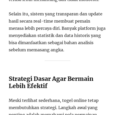
Selain itu, sistem yang transparan dan update
hasil secara real-time membuat pemain
merasa lebih percaya diri. Banyak platform juga
menyediakan statistik dan data historis yang
bisa dimanfaatkan sebagai bahan analisis
sebelum memasang angka.
Strategi Dasar Agar Bermain
Lebih Efektif
Meski terlihat sederhana, togel online tetap
membutuhkan strategi. Langkah awal yang
penting adalah memahami pola permainan.