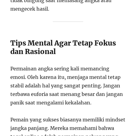
tidak bingung saat memasang angka atau
mengecek hasil.
Tips Mental Agar Tetap Fokus
dan Rasional
Permainan angka sering kali memancing
emosi. Oleh karena itu, menjaga mental tetap
stabil adalah hal yang sangat penting. Jangan
terbawa euforia saat menang besar dan jangan
panik saat mengalami kekalahan.
Pemain yang sukses biasanya memiliki mindset
jangka panjang. Mereka memahami bahwa