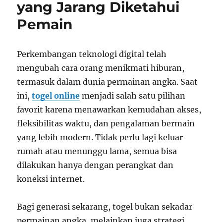
yang Jarang Diketahui
yang
Banya
Pemain
Direk
Perkembangan teknologi digital telah
mengubah cara orang menikmati hiburan,
termasuk dalam dunia permainan angka. Saat
ini,
togel online
menjadi salah satu pilihan
favorit karena menawarkan kemudahan akses,
fleksibilitas waktu, dan pengalaman bermain
yang lebih modern. Tidak perlu lagi keluar
rumah atau menunggu lama, semua bisa
dilakukan hanya dengan perangkat dan
koneksi internet.
Bagi generasi sekarang, togel bukan sekadar
permainan angka, melainkan juga strategi,