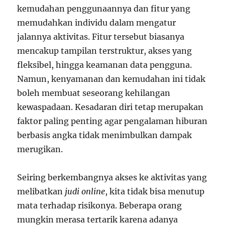
kemudahan penggunaannya dan fitur yang
memudahkan individu dalam mengatur
jalannya aktivitas. Fitur tersebut biasanya
mencakup tampilan terstruktur, akses yang
fleksibel, hingga keamanan data pengguna.
Namun, kenyamanan dan kemudahan ini tidak
boleh membuat seseorang kehilangan
kewaspadaan. Kesadaran diri tetap merupakan
faktor paling penting agar pengalaman hiburan
berbasis angka tidak menimbulkan dampak
merugikan.
Seiring berkembangnya akses ke aktivitas yang
melibatkan
judi online
, kita tidak bisa menutup
mata terhadap risikonya. Beberapa orang
mungkin merasa tertarik karena adanya