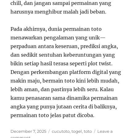
chill, dan jangan sampai permainan yang
harusnya menghibur malah jadi beban.
Pada akhirnya, dunia permainan toto
menawarkan pengalaman yang unik—
perpaduan antara keseruan, prediksi angka,
dan sedikit sentuhan keberuntungan yang
bikin setiap hasil terasa seperti plot twist.
Dengan perkembangan platform digital yang
makin maju, bermain toto kini lebih mudah,
lebih aman, dan pastinya lebih seru. Kalau
kamu penasaran sama dinamika permainan
angka yang punya jutaan cerita di baliknya,
permainan toto jelas patut dicoba.
Posted
Tags
December 7, 2025
cucutoto
,
togel
,
toto
Leave a
on
on
comment