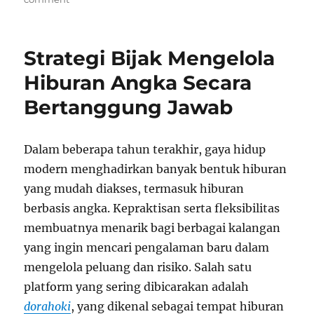
Serunya
Menjelajahi
Dunia
Strategi Bijak Mengelola
Permainan
Toto
Hiburan Angka Secara
Modern
Bertanggung Jawab
Dalam beberapa tahun terakhir, gaya hidup
modern menghadirkan banyak bentuk hiburan
yang mudah diakses, termasuk hiburan
berbasis angka. Kepraktisan serta fleksibilitas
membuatnya menarik bagi berbagai kalangan
yang ingin mencari pengalaman baru dalam
mengelola peluang dan risiko. Salah satu
platform yang sering dibicarakan adalah
dorahoki
, yang dikenal sebagai tempat hiburan