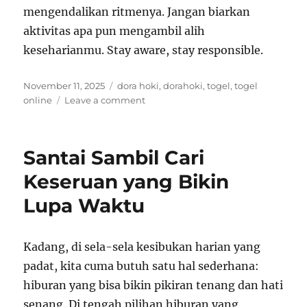
mengendalikan ritmenya. Jangan biarkan
aktivitas apa pun mengambil alih
keseharianmu. Stay aware, stay responsible.
Posted
Tags
November 11, 2025
dora hoki
,
dorahoki
,
togel
,
togel
on
on
online
Leave a comment
Strategi
Bijak
Mengelola
Santai Sambil Cari
Hiburan
Angka
Keseruan yang Bikin
Secara
Lupa Waktu
Bertanggung
Jawab
Kadang, di sela-sela kesibukan harian yang
padat, kita cuma butuh satu hal sederhana:
hiburan yang bisa bikin pikiran tenang dan hati
senang. Di tengah pilihan hiburan yang