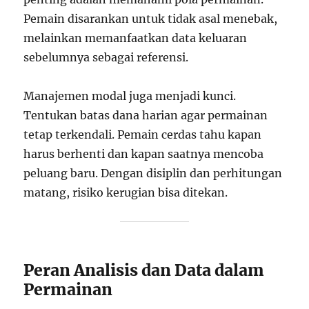
Pemain disarankan untuk tidak asal menebak,
melainkan memanfaatkan data keluaran
sebelumnya sebagai referensi.
Manajemen modal juga menjadi kunci.
Tentukan batas dana harian agar permainan
tetap terkendali. Pemain cerdas tahu kapan
harus berhenti dan kapan saatnya mencoba
peluang baru. Dengan disiplin dan perhitungan
matang, risiko kerugian bisa ditekan.
Peran Analisis dan Data dalam
Permainan