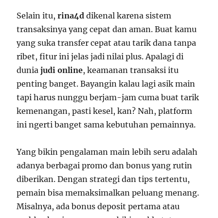
Selain itu,
rina4d
dikenal karena sistem
transaksinya yang cepat dan aman. Buat kamu
yang suka transfer cepat atau tarik dana tanpa
ribet, fitur ini jelas jadi nilai plus. Apalagi di
dunia
judi online
, keamanan transaksi itu
penting banget. Bayangin kalau lagi asik main
tapi harus nunggu berjam-jam cuma buat tarik
kemenangan, pasti kesel, kan? Nah, platform
ini ngerti banget sama kebutuhan pemainnya.
Yang bikin pengalaman main lebih seru adalah
adanya berbagai promo dan bonus yang rutin
diberikan. Dengan strategi dan tips tertentu,
pemain bisa memaksimalkan peluang menang.
Misalnya, ada bonus deposit pertama atau