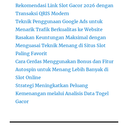
Rekomendasi Link Slot Gacor 2026 dengan
Transaksi QRIS Modern
Teknik Penggunaan Google Ads untuk
Menarik Trafik Berkualitas ke Website
Rasakan Keuntungan Maksimal dengan
Menguasai Teknik Menang di Situs Slot
Paling Favorit
Cara Cerdas Menggunakan Bonus dan Fitur
Autospin untuk Menang Lebih Banyak di
Slot Online
Strategi Meningkatkan Peluang
Kemenangan melalui Analisis Data Togel
Gacor