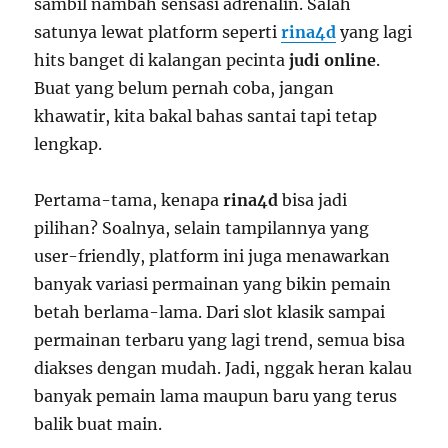
sambil nambah sensasi adrenalin. Salah
satunya lewat platform seperti
rina4d
yang lagi
hits banget di kalangan pecinta
judi online
.
Buat yang belum pernah coba, jangan
khawatir, kita bakal bahas santai tapi tetap
lengkap.
Pertama-tama, kenapa
rina4d
bisa jadi
pilihan? Soalnya, selain tampilannya yang
user-friendly, platform ini juga menawarkan
banyak variasi permainan yang bikin pemain
betah berlama-lama. Dari slot klasik sampai
permainan terbaru yang lagi trend, semua bisa
diakses dengan mudah. Jadi, nggak heran kalau
banyak pemain lama maupun baru yang terus
balik buat main.