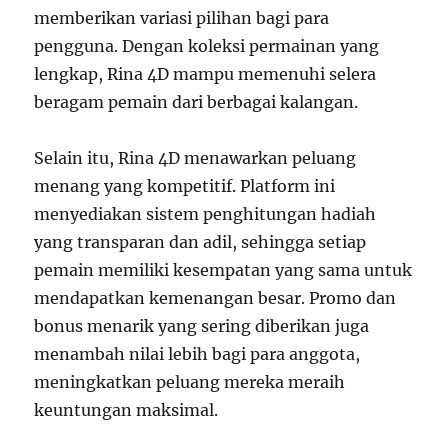
memberikan variasi pilihan bagi para
pengguna. Dengan koleksi permainan yang
lengkap, Rina 4D mampu memenuhi selera
beragam pemain dari berbagai kalangan.
Selain itu, Rina 4D menawarkan peluang
menang yang kompetitif. Platform ini
menyediakan sistem penghitungan hadiah
yang transparan dan adil, sehingga setiap
pemain memiliki kesempatan yang sama untuk
mendapatkan kemenangan besar. Promo dan
bonus menarik yang sering diberikan juga
menambah nilai lebih bagi para anggota,
meningkatkan peluang mereka meraih
keuntungan maksimal.