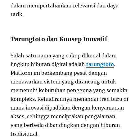
dalam mempertahankan relevansi dan daya
tarik.
Tarungtoto dan Konsep Inovatif
Salah satu nama yang cukup dikenal dalam
lingkup hiburan digital adalah
tarungtoto
.
Platform ini berkembang pesat dengan
menawarkan sistem yang dirancang untuk
memenuhi kebutuhan pengguna yang semakin
kompleks. Kehadirannya menandai tren baru di
mana inovasi dipadukan dengan kenyamanan
akses, sehingga menciptakan pengalaman
yang berbeda dibandingkan dengan hiburan
tradisional.