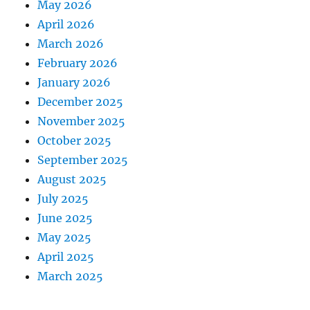
May 2026
April 2026
March 2026
February 2026
January 2026
December 2025
November 2025
October 2025
September 2025
August 2025
July 2025
June 2025
May 2025
April 2025
March 2025