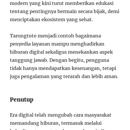
modern yang kini turut memberikan edukasi
tentang pentingnya bermain secara bijak, demi
menciptakan ekosistem yang sehat.
Tarungtoto menjadi contoh bagaimana
penyedia layanan mampu menghadirkan
hiburan digital sekaligus menekankan aspek
tanggung jawab. Dengan begitu, pengguna
tidak hanya mendapatkan kesenangan, tetapi
juga pengalaman yang terarah dan lebih aman.
Penutup
Era digital telah mengubah cara masyarakat
memandang hiburan, termasuk melalui