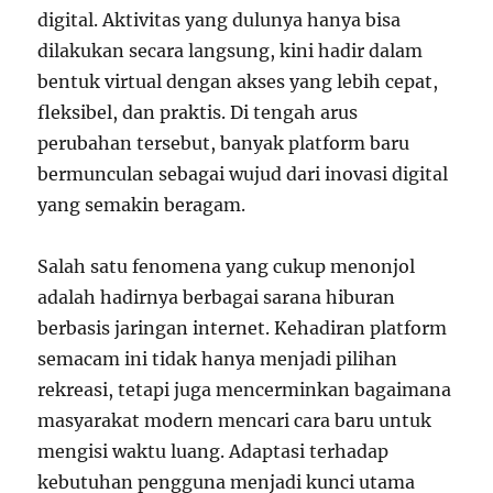
digital. Aktivitas yang dulunya hanya bisa
dilakukan secara langsung, kini hadir dalam
bentuk virtual dengan akses yang lebih cepat,
fleksibel, dan praktis. Di tengah arus
perubahan tersebut, banyak platform baru
bermunculan sebagai wujud dari inovasi digital
yang semakin beragam.
Salah satu fenomena yang cukup menonjol
adalah hadirnya berbagai sarana hiburan
berbasis jaringan internet. Kehadiran platform
semacam ini tidak hanya menjadi pilihan
rekreasi, tetapi juga mencerminkan bagaimana
masyarakat modern mencari cara baru untuk
mengisi waktu luang. Adaptasi terhadap
kebutuhan pengguna menjadi kunci utama