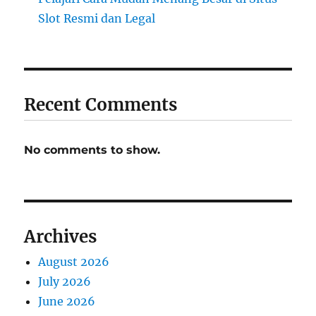
Slot Resmi dan Legal
Recent Comments
No comments to show.
Archives
August 2026
July 2026
June 2026