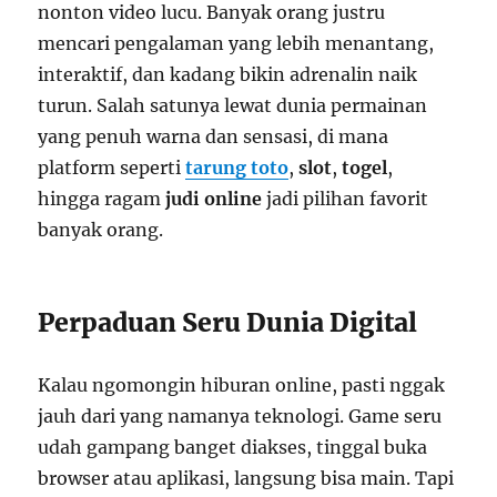
nonton video lucu. Banyak orang justru
mencari pengalaman yang lebih menantang,
interaktif, dan kadang bikin adrenalin naik
turun. Salah satunya lewat dunia permainan
yang penuh warna dan sensasi, di mana
platform seperti
tarung toto
,
slot
,
togel
,
hingga ragam
judi online
jadi pilihan favorit
banyak orang.
Perpaduan Seru Dunia Digital
Kalau ngomongin hiburan online, pasti nggak
jauh dari yang namanya teknologi. Game seru
udah gampang banget diakses, tinggal buka
browser atau aplikasi, langsung bisa main. Tapi