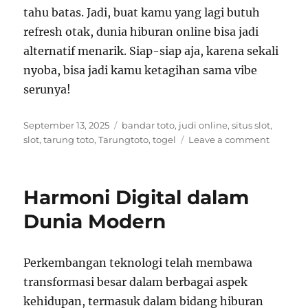
tahu batas. Jadi, buat kamu yang lagi butuh
refresh otak, dunia hiburan online bisa jadi
alternatif menarik. Siap-siap aja, karena sekali
nyoba, bisa jadi kamu ketagihan sama vibe
serunya!
Posted
Tags
September 13, 2025
bandar toto
,
judi online
,
situs slot
,
on
on
slot
,
tarung toto
,
Tarungtoto
,
togel
Leave a comment
Menikma
Hiburan
Digital
Harmoni Digital dalam
yang
Bikin
Dunia Modern
Santai
dan
Seru
Perkembangan teknologi telah membawa
transformasi besar dalam berbagai aspek
kehidupan, termasuk dalam bidang hiburan