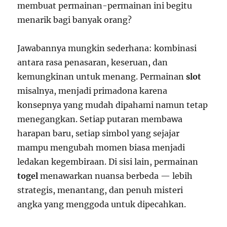
membuat permainan-permainan ini begitu
menarik bagi banyak orang?
Jawabannya mungkin sederhana: kombinasi
antara rasa penasaran, keseruan, dan
kemungkinan untuk menang. Permainan
slot
misalnya, menjadi primadona karena
konsepnya yang mudah dipahami namun tetap
menegangkan. Setiap putaran membawa
harapan baru, setiap simbol yang sejajar
mampu mengubah momen biasa menjadi
ledakan kegembiraan. Di sisi lain, permainan
togel
menawarkan nuansa berbeda — lebih
strategis, menantang, dan penuh misteri
angka yang menggoda untuk dipecahkan.