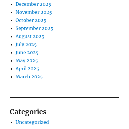
December 2025
November 2025
October 2025
September 2025
August 2025
July 2025
June 2025
May 2025
April 2025
March 2025
Categories
Uncategorized