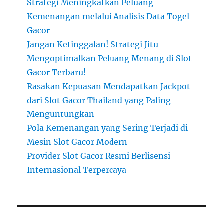
Strategi Meningkatkan Peluang
Kemenangan melalui Analisis Data Togel
Gacor
Jangan Ketinggalan! Strategi Jitu
Mengoptimalkan Peluang Menang di Slot
Gacor Terbaru!
Rasakan Kepuasan Mendapatkan Jackpot
dari Slot Gacor Thailand yang Paling
Menguntungkan
Pola Kemenangan yang Sering Terjadi di
Mesin Slot Gacor Modern
Provider Slot Gacor Resmi Berlisensi
Internasional Terpercaya