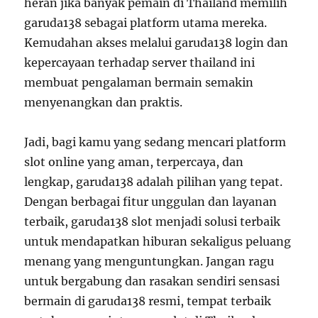
heran jika banyak pemain di Thailand memilih
garuda138 sebagai platform utama mereka.
Kemudahan akses melalui garuda138 login dan
kepercayaan terhadap server thailand ini
membuat pengalaman bermain semakin
menyenangkan dan praktis.
Jadi, bagi kamu yang sedang mencari platform
slot online yang aman, terpercaya, dan
lengkap, garuda138 adalah pilihan yang tepat.
Dengan berbagai fitur unggulan dan layanan
terbaik, garuda138 slot menjadi solusi terbaik
untuk mendapatkan hiburan sekaligus peluang
menang yang menguntungkan. Jangan ragu
untuk bergabung dan rasakan sendiri sensasi
bermain di garuda138 resmi, tempat terbaik