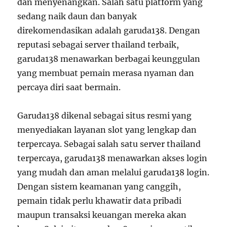
dan menyenangkan. Salah satu platform yang
sedang naik daun dan banyak
direkomendasikan adalah garuda138. Dengan
reputasi sebagai server thailand terbaik,
garuda138 menawarkan berbagai keunggulan
yang membuat pemain merasa nyaman dan
percaya diri saat bermain.
Garuda138 dikenal sebagai situs resmi yang
menyediakan layanan slot yang lengkap dan
terpercaya. Sebagai salah satu server thailand
terpercaya, garuda138 menawarkan akses login
yang mudah dan aman melalui garuda138 login.
Dengan sistem keamanan yang canggih,
pemain tidak perlu khawatir data pribadi
maupun transaksi keuangan mereka akan