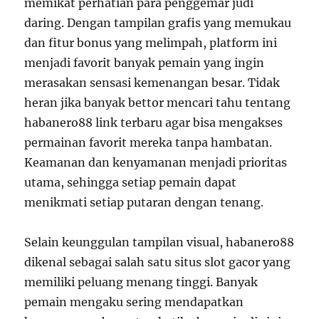
memikat perhatian para penggemar judi
daring. Dengan tampilan grafis yang memukau
dan fitur bonus yang melimpah, platform ini
menjadi favorit banyak pemain yang ingin
merasakan sensasi kemenangan besar. Tidak
heran jika banyak bettor mencari tahu tentang
habanero88 link terbaru agar bisa mengakses
permainan favorit mereka tanpa hambatan.
Keamanan dan kenyamanan menjadi prioritas
utama, sehingga setiap pemain dapat
menikmati setiap putaran dengan tenang.
Selain keunggulan tampilan visual, habanero88
dikenal sebagai salah satu situs slot gacor yang
memiliki peluang menang tinggi. Banyak
pemain mengaku sering mendapatkan