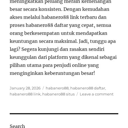
meningkatkan peluang meraih kemenangan
besar secara konsisten. Dengan kemudahan
akses melalui habanero88 link terbaru dan
proses habanero88 daftar yang cepat, semua
orang berkesempatan untuk mendapatkan
keuntungan secara maksimal. Jadi, tunggu apa
lagi? Segera kunjungi dan rasakan sendiri
keunggulan dari platform yang dikenal sebagai
pilihan utama para penjudi online yang
menginginkan keberuntungan besar!
Posted
Tags
January 28, 2026
habanero88
,
habanero88 daftar
,
on
on
habanero88 link
,
habanero88 situs
Leave a comment
Situs
Slot
Gacor
denga
Atmosf
Search