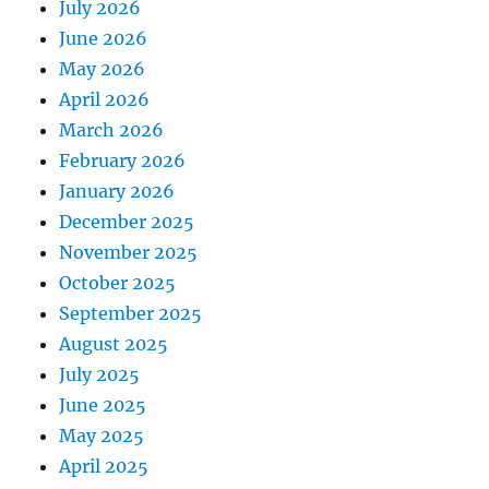
July 2026
June 2026
May 2026
April 2026
March 2026
February 2026
January 2026
December 2025
November 2025
October 2025
September 2025
August 2025
July 2025
June 2025
May 2025
April 2025