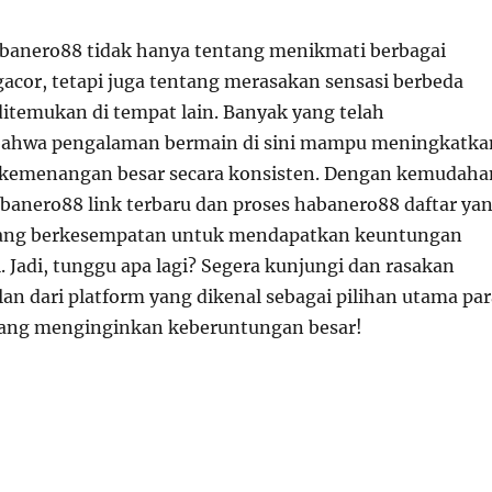
banero88 tidak hanya tentang menikmati berbagai
gacor, tetapi juga tentang merasakan sensasi berbeda
ditemukan di tempat lain. Banyak yang telah
ahwa pengalaman bermain di sini mampu meningkatka
 kemenangan besar secara konsisten. Dengan kemudaha
abanero88 link terbaru dan proses habanero88 daftar ya
rang berkesempatan untuk mendapatkan keuntungan
 Jadi, tunggu apa lagi? Segera kunjungi dan rasakan
an dari platform yang dikenal sebagai pilihan utama par
yang menginginkan keberuntungan besar!