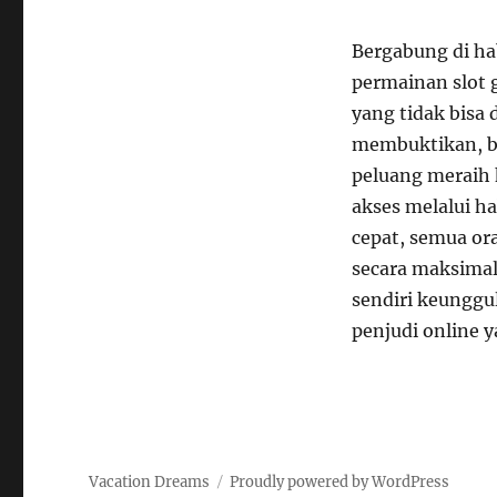
Bergabung di ha
permainan slot 
yang tidak bisa 
membuktikan, b
peluang meraih
akses melalui h
cepat, semua o
secara maksimal.
sendiri keunggul
penjudi online 
Vacation Dreams
Proudly powered by WordPress