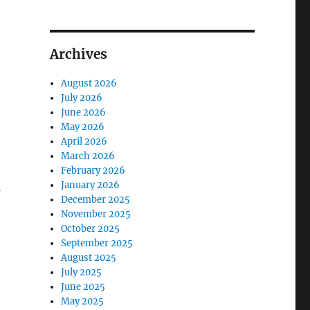
Archives
August 2026
July 2026
June 2026
May 2026
April 2026
March 2026
February 2026
January 2026
u
December 2025
November 2025
October 2025
September 2025
August 2025
July 2025
June 2025
May 2025