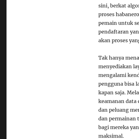
sini, berkat alg
proses habaner
pemain untuk s
pendaftaran yang
akan proses yang
Tak hanya mena
menyediakan lay
mengalami kenda
pengguna bisa 
kapan saja. Mela
keamanan data d
dan peluang me
dan permainan t
bagi mereka yan
maksimal.