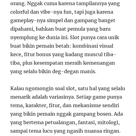
orang. Nggak cuma karena tampilannya yang
colorful dan vibe-nya fun, tapi juga karena
gameplay-nya simpel dan gampang banget
dipahami, bahkan buat pemula yang baru
nyemplung ke dunia ini. Slot punya cara unik
buat bikin pemain betah: kombinasi visual
kece, fitur bonus yang kadang muncul tiba-
tiba, plus kesempatan meraih kemenangan
yang selalu bikin deg-degan manis.
Kalau ngomongin soal slot, satu hal yang selalu
menarik adalah variasinya. Setiap game punya
tema, karakter, fitur, dan mekanisme sendiri
yang bikin pemain nggak gampang bosen. Ada
yang bertema petualangan, fantasi, mitologi,
sampai tema lucu yang ngasih nuansa ringan.