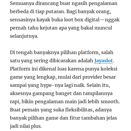
Semuanya dirancang buat ngasih pengalaman
berbeda di tiap putaran. Bagi banyak orang,
sensasinya kayak buka loot box digital—nggak
pernah tahu kejutan apa yang bakal muncul
selanjutnya.
Di tengah banyaknya pilihan platform, salah
satu yang sering dibicarakan adalah
Jayaslot
.
Platform ini dikenal luas karena punya koleksi
game yang lengkap, mulai dari provider besar
sampai yang hype-nya lagi naik. Selain itu,
aksesnya gampang banget dan tampilannya
rapi, bikin pengalaman main jadi lebih smooth.
Buat pemain yang suka fleksibilitas, adanya
banyak pilihan game dan fitur tambahan jelas
jadi nilai plus.