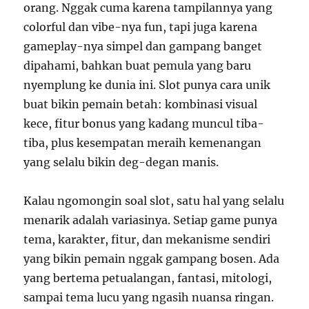
orang. Nggak cuma karena tampilannya yang
colorful dan vibe-nya fun, tapi juga karena
gameplay-nya simpel dan gampang banget
dipahami, bahkan buat pemula yang baru
nyemplung ke dunia ini. Slot punya cara unik
buat bikin pemain betah: kombinasi visual
kece, fitur bonus yang kadang muncul tiba-
tiba, plus kesempatan meraih kemenangan
yang selalu bikin deg-degan manis.
Kalau ngomongin soal slot, satu hal yang selalu
menarik adalah variasinya. Setiap game punya
tema, karakter, fitur, dan mekanisme sendiri
yang bikin pemain nggak gampang bosen. Ada
yang bertema petualangan, fantasi, mitologi,
sampai tema lucu yang ngasih nuansa ringan.