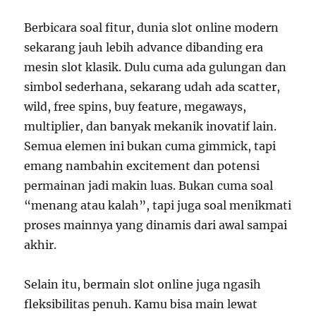
Berbicara soal fitur, dunia slot online modern
sekarang jauh lebih advance dibanding era
mesin slot klasik. Dulu cuma ada gulungan dan
simbol sederhana, sekarang udah ada scatter,
wild, free spins, buy feature, megaways,
multiplier, dan banyak mekanik inovatif lain.
Semua elemen ini bukan cuma gimmick, tapi
emang nambahin excitement dan potensi
permainan jadi makin luas. Bukan cuma soal
“menang atau kalah”, tapi juga soal menikmati
proses mainnya yang dinamis dari awal sampai
akhir.
Selain itu, bermain slot online juga ngasih
fleksibilitas penuh. Kamu bisa main lewat