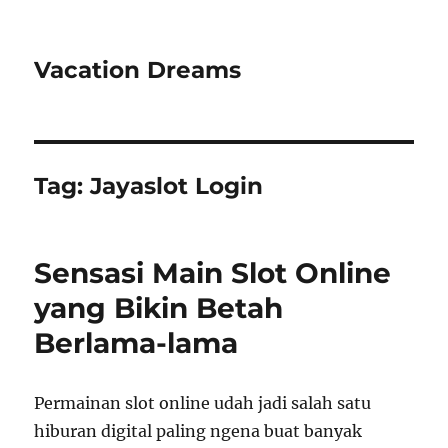
Vacation Dreams
Tag:
Jayaslot Login
Sensasi Main Slot Online
yang Bikin Betah
Berlama-lama
Permainan slot online udah jadi salah satu
hiburan digital paling ngena buat banyak