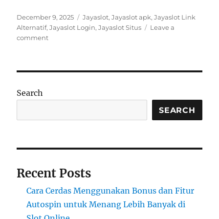
Posted
Tags
December 9, 2025
Jayaslot
,
Jayaslot apk
,
Jayaslot Link
on
Alternatif
,
Jayaslot Login
,
Jayaslot Situs
Leave a
on
comment
Sensasi
Main
Slot
Online
yang
Search
Bikin
Betah
SEARCH
Berlama-
lama
Recent Posts
Cara Cerdas Menggunakan Bonus dan Fitur
Autospin untuk Menang Lebih Banyak di
Slot Online