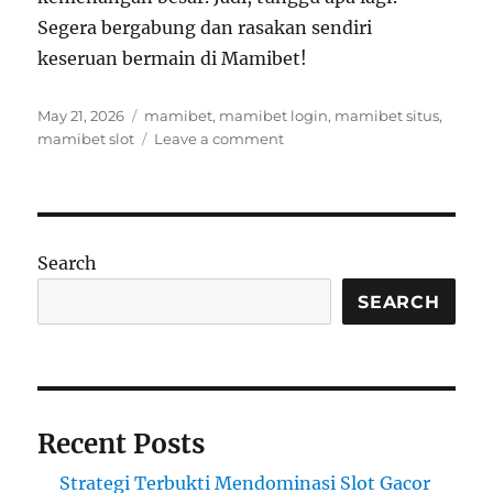
Segera bergabung dan rasakan sendiri
keseruan bermain di Mamibet!
Posted
Tags
May 21, 2026
mamibet
,
mamibet login
,
mamibet situs
,
on
on
mamibet slot
Leave a comment
Slot
Gacor
dengan
Fitur
Bonus
Search
Melimpah
yang
SEARCH
Membantu
Pemain
Mendapatkan
Cuan
Maksimal
Recent Posts
Strategi Terbukti Mendominasi Slot Gacor