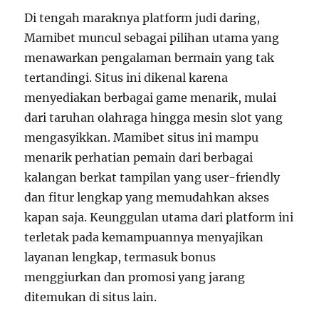
Di tengah maraknya platform judi daring,
Mamibet muncul sebagai pilihan utama yang
menawarkan pengalaman bermain yang tak
tertandingi. Situs ini dikenal karena
menyediakan berbagai game menarik, mulai
dari taruhan olahraga hingga mesin slot yang
mengasyikkan. Mamibet situs ini mampu
menarik perhatian pemain dari berbagai
kalangan berkat tampilan yang user-friendly
dan fitur lengkap yang memudahkan akses
kapan saja. Keunggulan utama dari platform ini
terletak pada kemampuannya menyajikan
layanan lengkap, termasuk bonus
menggiurkan dan promosi yang jarang
ditemukan di situs lain.