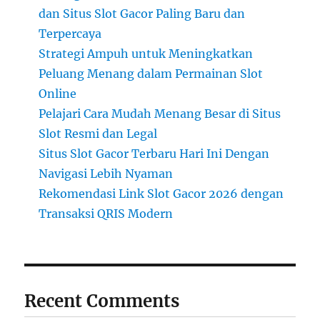
dan Situs Slot Gacor Paling Baru dan
Terpercaya
Strategi Ampuh untuk Meningkatkan
Peluang Menang dalam Permainan Slot
Online
Pelajari Cara Mudah Menang Besar di Situs
Slot Resmi dan Legal
Situs Slot Gacor Terbaru Hari Ini Dengan
Navigasi Lebih Nyaman
Rekomendasi Link Slot Gacor 2026 dengan
Transaksi QRIS Modern
Recent Comments