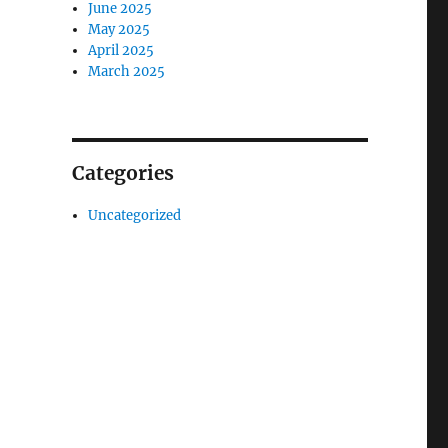
June 2025
May 2025
April 2025
March 2025
Categories
Uncategorized