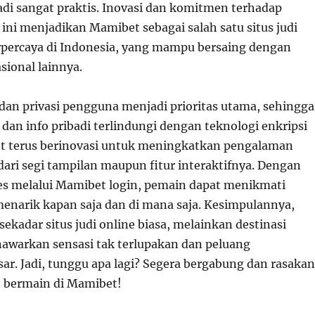
di sangat praktis. Inovasi dan komitmen terhadap
 ini menjadikan Mamibet sebagai salah satu situs judi
erpercaya di Indonesia, yang mampu bersaing dengan
sional lainnya.
an privasi pengguna menjadi prioritas utama, sehingga
dan info pribadi terlindungi dengan teknologi enkripsi
t terus berinovasi untuk meningkatkan pengalaman
dari segi tampilan maupun fitur interaktifnya. Dengan
s melalui Mamibet login, pemain dapat menikmati
enarik kapan saja dan di mana saja. Kesimpulannya,
kadar situs judi online biasa, melainkan destinasi
nawarkan sensasi tak terlupakan dan peluang
r. Jadi, tunggu apa lagi? Segera bergabung dan rasakan
n bermain di Mamibet!