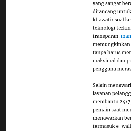
Mendapatkan
yang sangat ber
Cuan
dirancang untuk
Maksimal
khawatir soal k
teknologi terkin
transparan.
mam
memungkinkan p
tanpa harus me
maksimal dan pe
pengguna merasa
Selain menawark
layanan pelangg
membantu 24/7,
pemain saat men
menawarkan ber
termasuk e-wall