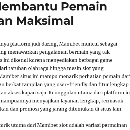
Membantu Pemain
an Maksimal
nya platform judi daring, Mamibet muncul sebagai
yang menawarkan pengalaman bermain yang tak
tus ini dikenal karena menyediakan berbagai game
dari taruhan olahraga hingga mesin slot yang
amibet situs ini mampu menarik perhatian pemain dar
an berkat tampilan yang user-friendly dan fitur lengkap
 akses kapan saja. Keunggulan utama dari platform in
kemampuannya menyajikan layanan lengkap, termasuk
an dan promosi yang jarang ditemukan di situs lain.
tarik utama dari Mamibet slot adalah variasi permainan