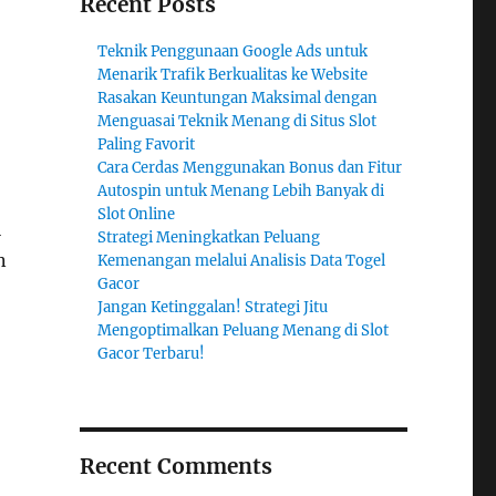
Recent Posts
Teknik Penggunaan Google Ads untuk
Menarik Trafik Berkualitas ke Website
Rasakan Keuntungan Maksimal dengan
Menguasai Teknik Menang di Situs Slot
Paling Favorit
Cara Cerdas Menggunakan Bonus dan Fitur
Autospin untuk Menang Lebih Banyak di
Slot Online
i
Strategi Meningkatkan Peluang
n
Kemenangan melalui Analisis Data Togel
Gacor
Jangan Ketinggalan! Strategi Jitu
Mengoptimalkan Peluang Menang di Slot
Gacor Terbaru!
Recent Comments