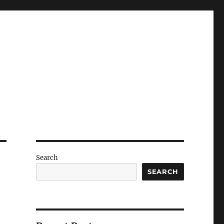
Search
SEARCH