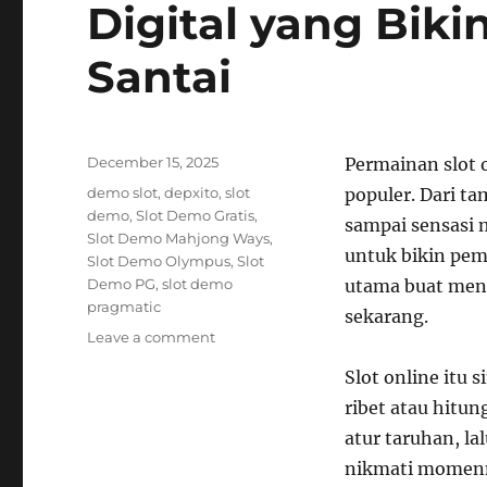
Digital yang Bik
Santai
Posted
December 15, 2025
Permainan slot o
on
Tags
demo slot
,
depxito
,
slot
populer. Dari t
demo
,
Slot Demo Gratis
,
sampai sensasi m
Slot Demo Mahjong Ways
,
untuk bikin pema
Slot Demo Olympus
,
Slot
Demo PG
,
slot demo
utama buat mengi
pragmatic
sekarang.
on
Leave a comment
Serunya
Slot online itu 
Bermain
Slot
ribet atau hitun
Online:
atur taruhan, la
Hiburan
nikmati momenny
Digital