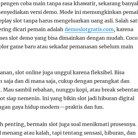
pengen coba main tanpa rasa khawatir, sekarang banya
menyediakan versi demo. Mode ini memungkinkan pema
lay slot tanpa harus mengeluarkan uang asli. Salah sat
ering dicari pemain adalah
demoslotgratis.com
, karena
ses slot demo yang bisa dimainkan dengan mudah. Coc
plor game baru atau sekadar pemanasan sebelum main
anan, slot online juga unggul karena fleksibel. Bisa
 saja dan di mana saja, cukup dengan perangkat dan
t. Mau sambil rebahan, nunggu kopi, atau break sebenta
lot siap nemenin. Ini yang bikin slot jadi hiburan digital
ngan gaya hidup modern—praktis dan fun.
h penting, bermain slot juga soal menikmati prosesnya.
 menang atau kalah, tapi tentang sensasi, hiburan, dan