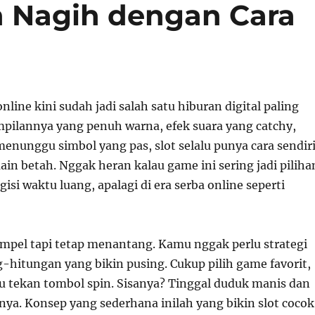
in Nagih dengan Cara
nline kini sudah jadi salah satu hiburan digital paling
ampilannya yang penuh warna, efek suara yang catchy,
enunggu simbol yang pas, slot selalu punya cara sendir
in betah. Nggak heran kalau game ini sering jadi piliha
si waktu luang, apalagi di era serba online seperti
simpel tapi tetap menantang. Kamu nggak perlu strategi
g-hitungan yang bikin pusing. Cukup pilih game favorit,
lu tekan tombol spin. Sisanya? Tinggal duduk manis dan
a. Konsep yang sederhana inilah yang bikin slot cocok