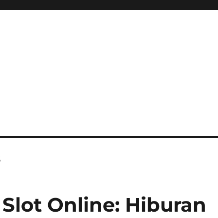
s
Slot Online: Hiburan