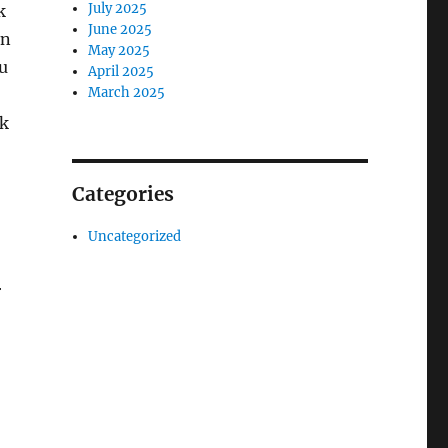
July 2025
k
June 2025
in
May 2025
u
April 2025
March 2025
ok
Categories
Uncategorized
r