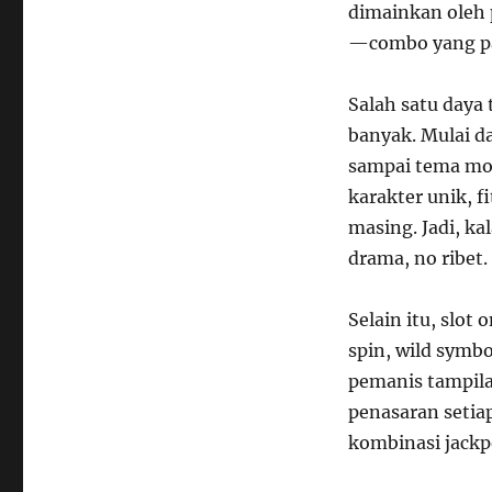
yang
dimainkan oleh 
Bikin
—combo yang p
Nagih
dengan
Cara
Salah satu daya 
Santai
banyak. Mulai d
sampai tema mod
karakter unik, 
masing. Jadi, ka
drama, no ribet.
Selain itu, slot 
spin, wild symbo
pemanis tampilan
penasaran setiap
kombinasi jackp