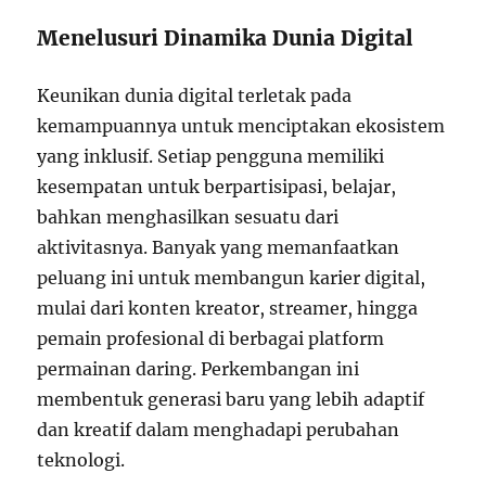
Menelusuri Dinamika Dunia Digital
Keunikan dunia digital terletak pada
kemampuannya untuk menciptakan ekosistem
yang inklusif. Setiap pengguna memiliki
kesempatan untuk berpartisipasi, belajar,
bahkan menghasilkan sesuatu dari
aktivitasnya. Banyak yang memanfaatkan
peluang ini untuk membangun karier digital,
mulai dari konten kreator, streamer, hingga
pemain profesional di berbagai platform
permainan daring. Perkembangan ini
membentuk generasi baru yang lebih adaptif
dan kreatif dalam menghadapi perubahan
teknologi.