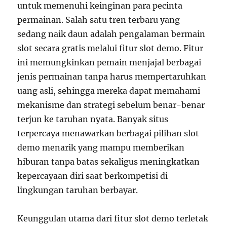
untuk memenuhi keinginan para pecinta
permainan. Salah satu tren terbaru yang
sedang naik daun adalah pengalaman bermain
slot secara gratis melalui fitur slot demo. Fitur
ini memungkinkan pemain menjajal berbagai
jenis permainan tanpa harus mempertaruhkan
uang asli, sehingga mereka dapat memahami
mekanisme dan strategi sebelum benar-benar
terjun ke taruhan nyata. Banyak situs
terpercaya menawarkan berbagai pilihan slot
demo menarik yang mampu memberikan
hiburan tanpa batas sekaligus meningkatkan
kepercayaan diri saat berkompetisi di
lingkungan taruhan berbayar.
Keunggulan utama dari fitur slot demo terletak