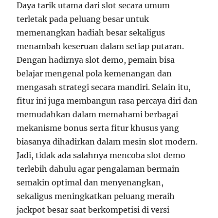
Daya tarik utama dari slot secara umum
terletak pada peluang besar untuk
memenangkan hadiah besar sekaligus
menambah keseruan dalam setiap putaran.
Dengan hadirnya slot demo, pemain bisa
belajar mengenal pola kemenangan dan
mengasah strategi secara mandiri. Selain itu,
fitur ini juga membangun rasa percaya diri dan
memudahkan dalam memahami berbagai
mekanisme bonus serta fitur khusus yang
biasanya dihadirkan dalam mesin slot modern.
Jadi, tidak ada salahnya mencoba slot demo
terlebih dahulu agar pengalaman bermain
semakin optimal dan menyenangkan,
sekaligus meningkatkan peluang meraih
jackpot besar saat berkompetisi di versi