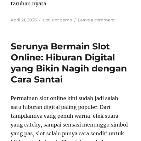
taruhan nyata.
Posted
Tags
on
April 21, 2026
slot
,
slot demo
Leave a comment
on
Tingkatkan
Hasil
Slot
Serunya Bermain Slot
Anda
dengan
Online: Hiburan Digital
Slot
yang Bikin Nagih dengan
Demo
yang
Cara Santai
Terbukti
Efektif
Permainan slot online kini sudah jadi salah
satu hiburan digital paling populer. Dari
tampilannya yang penuh warna, efek suara
yang catchy, sampai sensasi menunggu simbol
yang pas, slot selalu punya cara sendiri untuk