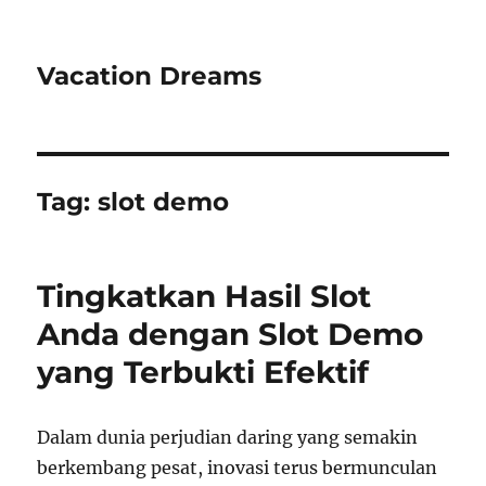
Vacation Dreams
Tag:
slot demo
Tingkatkan Hasil Slot
Anda dengan Slot Demo
yang Terbukti Efektif
Dalam dunia perjudian daring yang semakin
berkembang pesat, inovasi terus bermunculan