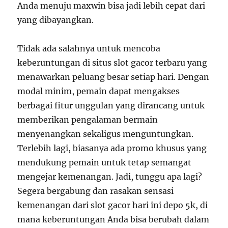
Anda menuju maxwin bisa jadi lebih cepat dari
yang dibayangkan.
Tidak ada salahnya untuk mencoba
keberuntungan di situs slot gacor terbaru yang
menawarkan peluang besar setiap hari. Dengan
modal minim, pemain dapat mengakses
berbagai fitur unggulan yang dirancang untuk
memberikan pengalaman bermain
menyenangkan sekaligus menguntungkan.
Terlebih lagi, biasanya ada promo khusus yang
mendukung pemain untuk tetap semangat
mengejar kemenangan. Jadi, tunggu apa lagi?
Segera bergabung dan rasakan sensasi
kemenangan dari slot gacor hari ini depo 5k, di
mana keberuntungan Anda bisa berubah dalam