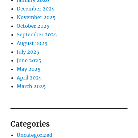
January 2026
December 2025
November 2025
October 2025
September 2025
August 2025
July 2025
June 2025
May 2025
April 2025
March 2025
Categories
Uncategorized