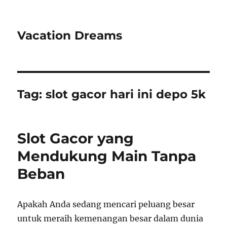
Vacation Dreams
Tag:
slot gacor hari ini depo 5k
Slot Gacor yang
Mendukung Main Tanpa
Beban
Apakah Anda sedang mencari peluang besar
untuk meraih kemenangan besar dalam dunia