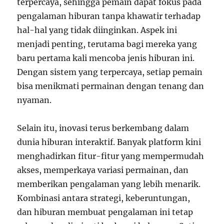
terpercaya, sehingga pemain dapat fokus pada
pengalaman hiburan tanpa khawatir terhadap
hal-hal yang tidak diinginkan. Aspek ini
menjadi penting, terutama bagi mereka yang
baru pertama kali mencoba jenis hiburan ini.
Dengan sistem yang terpercaya, setiap pemain
bisa menikmati permainan dengan tenang dan
nyaman.
Selain itu, inovasi terus berkembang dalam
dunia hiburan interaktif. Banyak platform kini
menghadirkan fitur-fitur yang mempermudah
akses, memperkaya variasi permainan, dan
memberikan pengalaman yang lebih menarik.
Kombinasi antara strategi, keberuntungan,
dan hiburan membuat pengalaman ini tetap