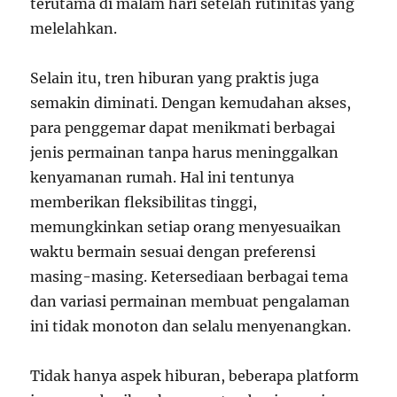
terutama di malam hari setelah rutinitas yang
melelahkan.
Selain itu, tren hiburan yang praktis juga
semakin diminati. Dengan kemudahan akses,
para penggemar dapat menikmati berbagai
jenis permainan tanpa harus meninggalkan
kenyamanan rumah. Hal ini tentunya
memberikan fleksibilitas tinggi,
memungkinkan setiap orang menyesuaikan
waktu bermain sesuai dengan preferensi
masing-masing. Ketersediaan berbagai tema
dan variasi permainan membuat pengalaman
ini tidak monoton dan selalu menyenangkan.
Tidak hanya aspek hiburan, beberapa platform