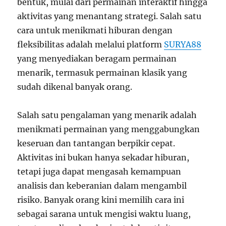
bentuk, mulai dari permainan interaktif hingga
aktivitas yang menantang strategi. Salah satu
cara untuk menikmati hiburan dengan
fleksibilitas adalah melalui platform
SURYA88
yang menyediakan beragam permainan
menarik, termasuk permainan klasik yang
sudah dikenal banyak orang.
Salah satu pengalaman yang menarik adalah
menikmati permainan yang menggabungkan
keseruan dan tantangan berpikir cepat.
Aktivitas ini bukan hanya sekadar hiburan,
tetapi juga dapat mengasah kemampuan
analisis dan keberanian dalam mengambil
risiko. Banyak orang kini memilih cara ini
sebagai sarana untuk mengisi waktu luang,