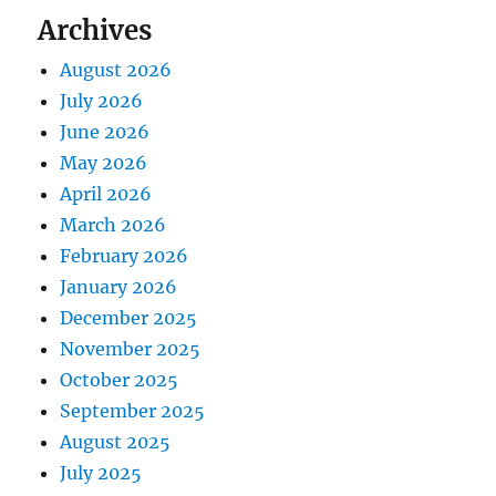
Archives
August 2026
July 2026
June 2026
May 2026
April 2026
March 2026
February 2026
January 2026
December 2025
November 2025
October 2025
September 2025
August 2025
July 2025