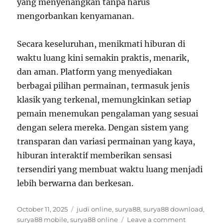
yang menyenangkan tanpa harus
mengorbankan kenyamanan.
Secara keseluruhan, menikmati hiburan di
waktu luang kini semakin praktis, menarik,
dan aman. Platform yang menyediakan
berbagai pilihan permainan, termasuk jenis
klasik yang terkenal, memungkinkan setiap
pemain menemukan pengalaman yang sesuai
dengan selera mereka. Dengan sistem yang
transparan dan variasi permainan yang kaya,
hiburan interaktif memberikan sensasi
tersendiri yang membuat waktu luang menjadi
lebih berwarna dan berkesan.
Posted
Tags
October 11, 2025
judi online
,
surya88
,
surya88 download
,
on
on
surya88 mobile
,
surya88 online
Leave a comment