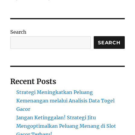
Menikmati
Sensasi
Hiburan
di
Waktu
Search
Luang
SEARCH
Recent Posts
Strategi Meningkatkan Peluang
Kemenangan melalui Analisis Data Togel
Gacor
Jangan Ketinggalan! Strategi Jitu
Mengoptimalkan Peluang Menang di Slot
Gacor Terbaru!