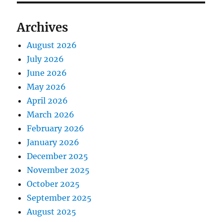
Archives
August 2026
July 2026
June 2026
May 2026
April 2026
March 2026
February 2026
January 2026
December 2025
November 2025
October 2025
September 2025
August 2025