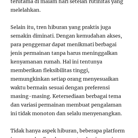
terutama di malam hari setelah rutinitas yang
melelahkan.
Selain itu, tren hiburan yang praktis juga
semakin diminati. Dengan kemudahan akses,
para penggemar dapat menikmati berbagai
jenis permainan tanpa harus meninggalkan
kenyamanan rumah. Hal ini tentunya
memberikan fleksibilitas tinggi,
memungkinkan setiap orang menyesuaikan
waktu bermain sesuai dengan preferensi
masing-masing. Ketersediaan berbagai tema
dan variasi permainan membuat pengalaman
ini tidak monoton dan selalu menyenangkan.
Tidak hanya aspek hiburan, beberapa platform