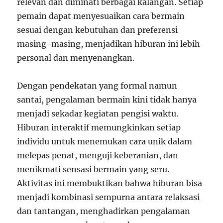
relevan dan diminati berbagai kalangan. Setiap
pemain dapat menyesuaikan cara bermain
sesuai dengan kebutuhan dan preferensi
masing-masing, menjadikan hiburan ini lebih
personal dan menyenangkan.
Dengan pendekatan yang formal namun
santai, pengalaman bermain kini tidak hanya
menjadi sekadar kegiatan pengisi waktu.
Hiburan interaktif memungkinkan setiap
individu untuk menemukan cara unik dalam
melepas penat, menguji keberanian, dan
menikmati sensasi bermain yang seru.
Aktivitas ini membuktikan bahwa hiburan bisa
menjadi kombinasi sempurna antara relaksasi
dan tantangan, menghadirkan pengalaman