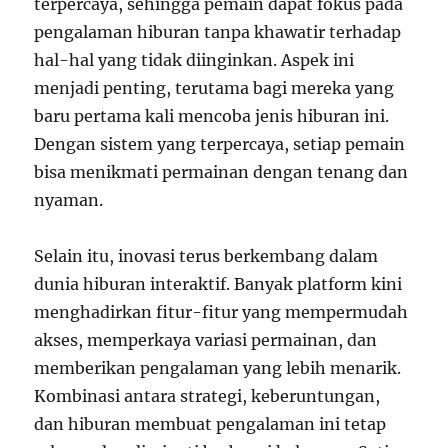
terpercaya, sehingga pemain dapat fokus pada
pengalaman hiburan tanpa khawatir terhadap
hal-hal yang tidak diinginkan. Aspek ini
menjadi penting, terutama bagi mereka yang
baru pertama kali mencoba jenis hiburan ini.
Dengan sistem yang terpercaya, setiap pemain
bisa menikmati permainan dengan tenang dan
nyaman.
Selain itu, inovasi terus berkembang dalam
dunia hiburan interaktif. Banyak platform kini
menghadirkan fitur-fitur yang mempermudah
akses, memperkaya variasi permainan, dan
memberikan pengalaman yang lebih menarik.
Kombinasi antara strategi, keberuntungan,
dan hiburan membuat pengalaman ini tetap