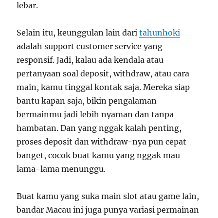
lebar.
Selain itu, keunggulan lain dari
tahunhoki
adalah support customer service yang
responsif. Jadi, kalau ada kendala atau
pertanyaan soal deposit, withdraw, atau cara
main, kamu tinggal kontak saja. Mereka siap
bantu kapan saja, bikin pengalaman
bermainmu jadi lebih nyaman dan tanpa
hambatan. Dan yang nggak kalah penting,
proses deposit dan withdraw-nya pun cepat
banget, cocok buat kamu yang nggak mau
lama-lama menunggu.
Buat kamu yang suka main slot atau game lain,
bandar Macau ini juga punya variasi permainan