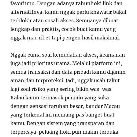
favoritmu. Dengan adanya tahunhoki link dan
alternatifnya, kamu nggak perlu khawatir bakal
terblokir atau susah akses. Semuanya dibuat
lengkap dan praktis, cocok buat kamu yang
nggak mau ribet tapi pengen hasil maksimal.
Nggak cuma soal kemudahan akses, keamanan
juga jadi prioritas utama. Melalui platform ini,
semua transaksi dan data pribadi kamu dijamin
aman dan terproteksi. Jadi, nggak usah takut
lagi soal risiko yang sering bikin was-was.
Kalau kamu termasuk pemain yang suka
dengan sensasi taruhan besar, bandar Macau
yang terkenal ini memang pas banget buat
kamu. Dengan sistem yang transparan dan
terpercaya, peluang hoki pun makin terbuka