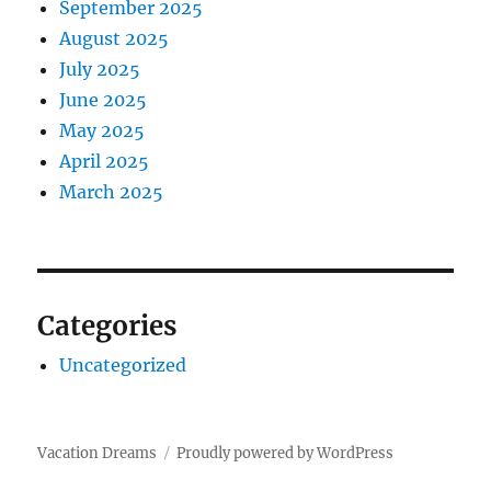
September 2025
August 2025
July 2025
June 2025
May 2025
April 2025
March 2025
Categories
Uncategorized
Vacation Dreams
Proudly powered by WordPress