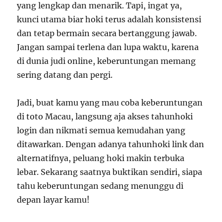
yang lengkap dan menarik. Tapi, ingat ya,
kunci utama biar hoki terus adalah konsistensi
dan tetap bermain secara bertanggung jawab.
Jangan sampai terlena dan lupa waktu, karena
di dunia judi online, keberuntungan memang
sering datang dan pergi.
Jadi, buat kamu yang mau coba keberuntungan
di toto Macau, langsung aja akses tahunhoki
login dan nikmati semua kemudahan yang
ditawarkan. Dengan adanya tahunhoki link dan
alternatifnya, peluang hoki makin terbuka
lebar. Sekarang saatnya buktikan sendiri, siapa
tahu keberuntungan sedang menunggu di
depan layar kamu!