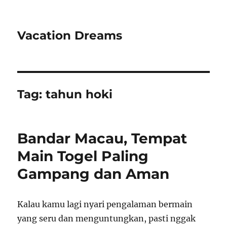
Vacation Dreams
Tag:
tahun hoki
Bandar Macau, Tempat
Main Togel Paling
Gampang dan Aman
Kalau kamu lagi nyari pengalaman bermain
yang seru dan menguntungkan, pasti nggak