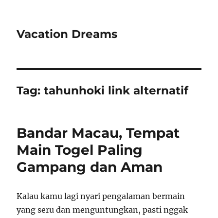
Vacation Dreams
Tag:
tahunhoki link alternatif
Bandar Macau, Tempat
Main Togel Paling
Gampang dan Aman
Kalau kamu lagi nyari pengalaman bermain
yang seru dan menguntungkan, pasti nggak