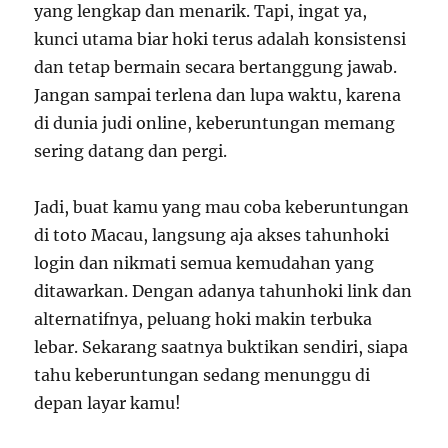
yang lengkap dan menarik. Tapi, ingat ya,
kunci utama biar hoki terus adalah konsistensi
dan tetap bermain secara bertanggung jawab.
Jangan sampai terlena dan lupa waktu, karena
di dunia judi online, keberuntungan memang
sering datang dan pergi.
Jadi, buat kamu yang mau coba keberuntungan
di toto Macau, langsung aja akses tahunhoki
login dan nikmati semua kemudahan yang
ditawarkan. Dengan adanya tahunhoki link dan
alternatifnya, peluang hoki makin terbuka
lebar. Sekarang saatnya buktikan sendiri, siapa
tahu keberuntungan sedang menunggu di
depan layar kamu!