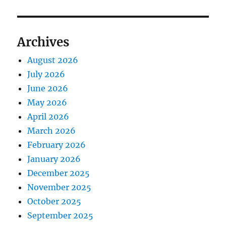
Archives
August 2026
July 2026
June 2026
May 2026
April 2026
March 2026
February 2026
January 2026
December 2025
November 2025
October 2025
September 2025